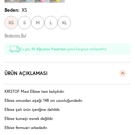
Beden:
XS
XS
S
M
L
XL
Bedenimi Bul
En geç
10 Ağustos Pazartesi
günü Kargoya verilecektir.
ÜRÜN AÇIKLAMASI
KRİSTOF Maxi Elbise tam kalıplıdır.
Elbise omuzdan aşağı 148 cm uzunluğundadır.
Elbise şalı ürün içeriğine dahildir.
Elbise kumaşı esnek değildir.
Elbise fermuarı arkadadır.