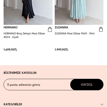
HERMANO
ZUZANNA
HERMANO Broş Detaylı Maxi Elbise
ZUZANNA Maxi Elbise 9069 - Mint
R
4004 - Siyah
S
1.699,90
TL
1.999,90
TL
1
BÜLTENİMİZE KAYDOLUN
KAYDOL
KATEGORİLER