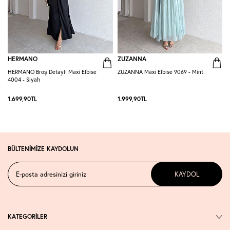
HERMANO
ZUZANNA
HERMANO Broş Detaylı Maxi Elbise
ZUZANNA Maxi Elbise 9069 - Mint
R
4004 - Siyah
S
1.699,90
TL
1.999,90
TL
1
BÜLTENİMİZE KAYDOLUN
KAYDOL
KATEGORİLER