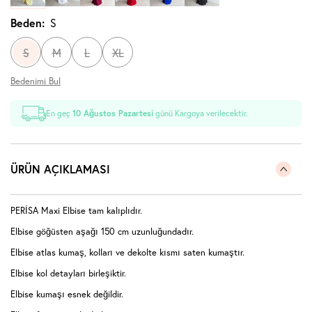
Beden:
S
S
M
L
XL
Bedenimi Bul
En geç
10 Ağustos Pazartesi
günü Kargoya verilecektir.
ÜRÜN AÇIKLAMASI
PERİSA Maxi Elbise tam kalıplıdır.
Elbise göğüsten aşağı 150 cm uzunluğundadır.
Elbise atlas kumaş, kolları ve dekolte kısmı saten kumaştır.
Elbise kol detayları birleşiktir.
Elbise kumaşı esnek değildir.