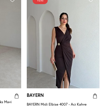
YENI
BAYERN
ks Mavi
BAYERN Midi Elbise 4007 - Acı Kahve