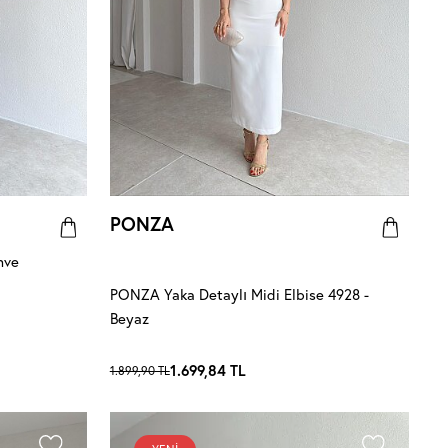
PONZA
hve
PONZA Yaka Detaylı Midi Elbise 4928 -
Beyaz
1.699,84
TL
1.899,90
TL