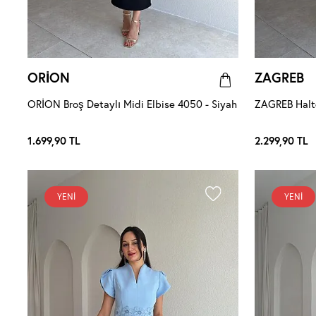
ORİON
ZAGREB
ORİON Broş Detaylı Midi Elbise 4050 - Siyah
ZAGREB Halte
1.699,90
TL
2.299,90
TL
YENI
YENI