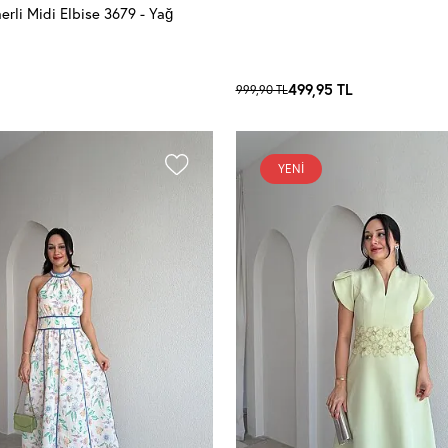
li Midi Elbise 3679 - Yağ
499,95
TL
999,90
TL
YENI