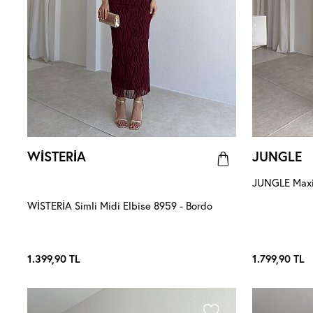
WİSTERİA
JUNGLE
JUNGLE Maxi 
WİSTERİA Simli Midi Elbise 8959 - Bordo
1.399,90
TL
1.799,90
TL