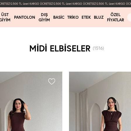
2.500 TL üzeri KARGO ÜCRETSİZ!
2.500 TL üzeri KARGO ÜCRETSİZ!
2.500 TL üzeri KARGO ÜCRETSİZ!
2
ÜST
DIŞ
ÖZEL
PANTOLON
BASIC
TRIKO
ETEK
BLUZ
GIYIM
GIYIM
FIYATLAR
MİDİ ELBİSELER
(1516)