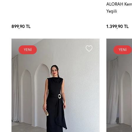
ALORAH Kemer
Yeşili
899,90
TL
1.399,90
TL
YENI
YENI