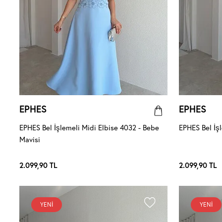
EPHES
EPHES
EPHES Bel İşlemeli Midi Elbise 4032 - Bebe
EPHES Bel İş
Mavisi
2.099,90
TL
2.099,90
TL
YENI
YENI