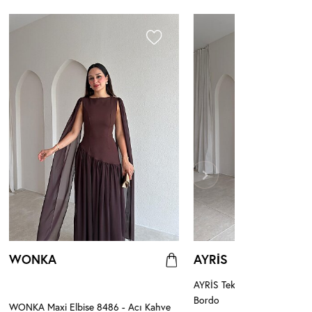
WONKA
AYRİS
AYRİS Tek Omuz Maxi Elbis
Bordo
WONKA Maxi Elbise 8486 - Acı Kahve