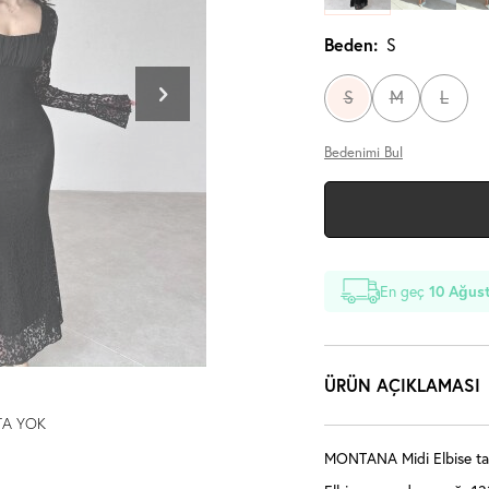
Beden:
S
S
M
L
Bedenimi Bul
En geç
10 Ağust
ÜRÜN AÇIKLAMASI
TA YOK
MONTANA Midi Elbise tam