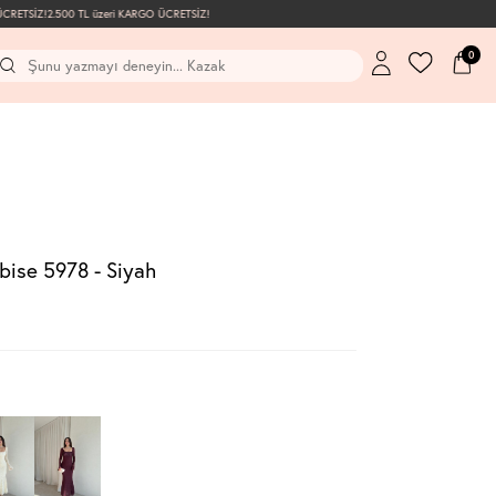
ETSİZ!
2.500 TL üzeri KARGO ÜCRETSİZ!
0
ise 5978 - Siyah