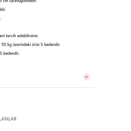
3 cm uzunluğundadır.
dir.
.
ni tercih edebilirsiniz.
55 kg üzerindeki ürün S bedendir.
S bedendir.
LANLAR