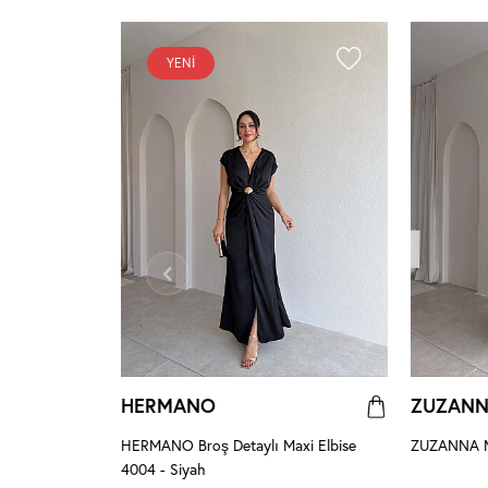
YENI
HERMANO
ZUZAN
HERMANO Broş Detaylı Maxi Elbise
ZUZANNA Ma
4004 - Siyah
se 8959 -