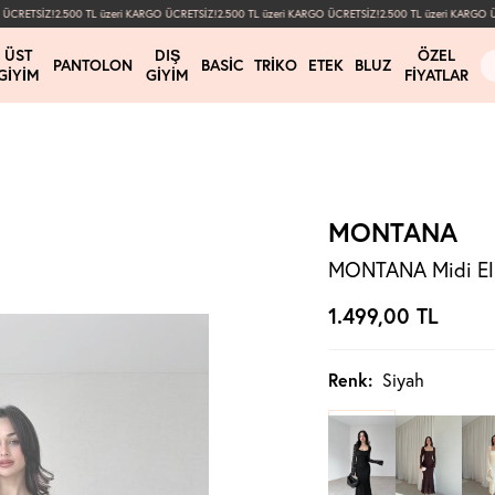
CRETSİZ!
2.500 TL üzeri KARGO ÜCRETSİZ!
2.500 TL üzeri KARGO ÜCRETSİZ!
2.500 TL üzeri KARGO ÜCR
ÜST
DIŞ
ÖZEL
PANTOLON
BASIC
TRIKO
ETEK
BLUZ
GIYIM
GIYIM
FIYATLAR
MONTANA
MONTANA Midi Elb
1.499,00
TL
Renk:
Siyah