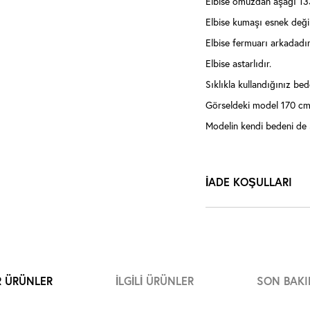
Elbise omuzdan aşağı 13
Elbise kumaşı esnek değil
Elbise fermuarı arkadadır
Elbise astarlıdır.
Sıklıkla kullandığınız bede
Görseldeki model 170 cm 
Modelin kendi bedeni de 
İADE KOŞULLARI
R ÜRÜNLER
İLGILI ÜRÜNLER
SON BAKI