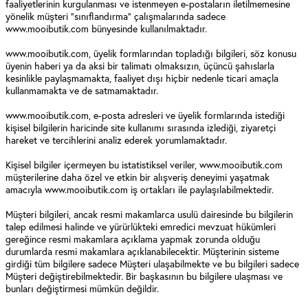
faaliyetlerinin kurgulanması ve istenmeyen e-postaların iletilmemesine
yönelik müşteri "sınıflandırma" çalışmalarında sadece
www.mooibutik.com bünyesinde kullanılmaktadır.
www.mooibutik.com, üyelik formlarından topladığı bilgileri, söz konusu
üyenin haberi ya da aksi bir talimatı olmaksızın, üçüncü şahıslarla
kesinlikle paylaşmamakta, faaliyet dışı hiçbir nedenle ticari amaçla
kullanmamakta ve de satmamaktadır.
www.mooibutik.com, e-posta adresleri ve üyelik formlarında istediği
kişisel bilgilerin haricinde site kullanımı sırasında izlediği, ziyaretçi
hareket ve tercihlerini analiz ederek yorumlamaktadır.
Kişisel bilgiler içermeyen bu istatistiksel veriler, www.mooibutik.com
müşterilerine daha özel ve etkin bir alışveriş deneyimi yaşatmak
amacıyla www.mooibutik.com iş ortakları ile paylaşılabilmektedir.
Müşteri bilgileri, ancak resmi makamlarca usulü dairesinde bu bilgilerin
talep edilmesi halinde ve yürürlükteki emredici mevzuat hükümleri
gereğince resmi makamlara açıklama yapmak zorunda olduğu
durumlarda resmi makamlara açıklanabilecektir. Müşterinin sisteme
girdiği tüm bilgilere sadece Müşteri ulaşabilmekte ve bu bilgileri sadece
Müşteri değiştirebilmektedir. Bir başkasının bu bilgilere ulaşması ve
bunları değiştirmesi mümkün değildir.