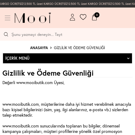
 KARGO ÜCRETSİZ!
2.500 TL üzeri KARGO ÜCRETSİZ!
2.500 TL üzeri KARGO ÜCRETSİZ!
2.500 TL üzeri 
0
ANASAYFA
GIZLILIK VE ÖDEME GÜVENLIĞI
İÇERIK MENÜ
Gizlilik ve Ödeme Güvenliği
Değerli www.mooibutik.com Üyesi,
www.mooibutik.com, müşterilerine daha iyi hizmet verebilmek amacıyla
bazı kişisel bilgilerinizi (isim, yaş, ilgi alanlarınız, e-posta vb.) sizlerden
talep etmektedir.
www.mooibutik.com sunucularında toplanan bu bilgiler, dönemsel
kampanya çalışmaları, müşteri profillerine yönelik özel promosyon