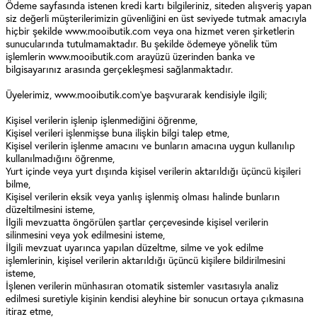
Ödeme sayfasında istenen kredi kartı bilgileriniz, siteden alışveriş yapan
siz değerli müşterilerimizin güvenliğini en üst seviyede tutmak amacıyla
hiçbir şekilde www.mooibutik.com veya ona hizmet veren şirketlerin
sunucularında tutulmamaktadır. Bu şekilde ödemeye yönelik tüm
işlemlerin www.mooibutik.com arayüzü üzerinden banka ve
bilgisayarınız arasında gerçekleşmesi sağlanmaktadır.
Üyelerimiz, www.mooibutik.com’ye başvurarak kendisiyle ilgili;
Kişisel verilerin işlenip işlenmediğini öğrenme,
Kişisel verileri işlenmişse buna ilişkin bilgi talep etme,
Kişisel verilerin işlenme amacını ve bunların amacına uygun kullanılıp
kullanılmadığını öğrenme,
Yurt içinde veya yurt dışında kişisel verilerin aktarıldığı üçüncü kişileri
bilme,
Kişisel verilerin eksik veya yanlış işlenmiş olması halinde bunların
düzeltilmesini isteme,
İlgili mevzuatta öngörülen şartlar çerçevesinde kişisel verilerin
silinmesini veya yok edilmesini isteme,
İlgili mevzuat uyarınca yapılan düzeltme, silme ve yok edilme
işlemlerinin, kişisel verilerin aktarıldığı üçüncü kişilere bildirilmesini
isteme,
İşlenen verilerin münhasıran otomatik sistemler vasıtasıyla analiz
edilmesi suretiyle kişinin kendisi aleyhine bir sonucun ortaya çıkmasına
itiraz etme,