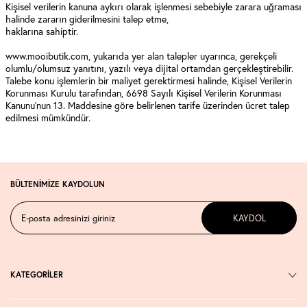
Kişisel verilerin kanuna aykırı olarak işlenmesi sebebiyle zarara uğraması
halinde zararın giderilmesini talep etme,
haklarına sahiptir.
www.mooibutik.com, yukarıda yer alan talepler uyarınca, gerekçeli
olumlu/olumsuz yanıtını, yazılı veya dijital ortamdan gerçekleştirebilir.
Talebe konu işlemlerin bir maliyet gerektirmesi halinde, Kişisel Verilerin
Korunması Kurulu tarafından, 6698 Sayılı Kişisel Verilerin Korunması
Kanunu’nun 13. Maddesine göre belirlenen tarife üzerinden ücret talep
edilmesi mümkündür.
BÜLTENİMİZE KAYDOLUN
KAYDOL
KATEGORİLER