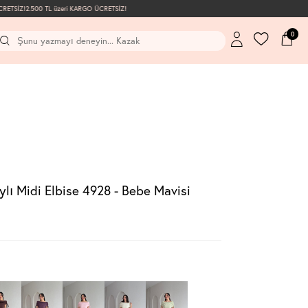
ETSİZ!
2.500 TL üzeri KARGO ÜCRETSİZ!
0
ı Midi Elbise 4928 - Bebe Mavisi