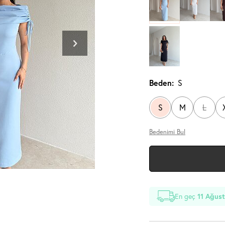
Beden:
S
S
M
L
Bedenimi Bul
En geç
11 Ağust