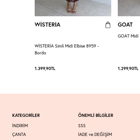
WİSTERİA
GOAT
 - Acı Kahve
GOAT Midi E
WİSTERİA Simli Midi Elbise 8959 -
Bordo
1.399,90
TL
1.299,90
TL
KATEGORİLER
ÖNEMLİ BİLGİLER
İNDİRİM
SSS
ÇANTA
İADE ve DEĞİŞİM