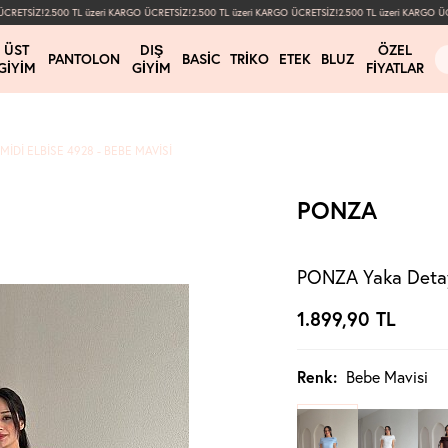
RETSİZ!
2.500 TL üzeri KARGO ÜCRETSİZ!
2.500 TL üzeri KARGO ÜCRETSİZ!
2.500 TL üzeri KARGO ÜCR
ÜST
DIŞ
ÖZEL
PANTOLON
BASIC
TRIKO
ETEK
BLUZ
GIYIM
GIYIM
FIYATLAR
IDI ELBISE 4928 - BEBE MAVISI
PONZA
PONZA Yaka Detayl
1.899,90
TL
Renk:
Bebe Mavisi