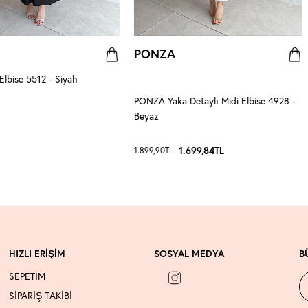
PONZA
lbise 5512 - Siyah
PONZA Yaka Detaylı Midi Elbise 4928 -
Beyaz
1.699,84
TL
1.899,90
TL
HIZLI ERİŞİM
SOSYAL MEDYA
B
SEPETİM
SİPARİŞ TAKİBİ