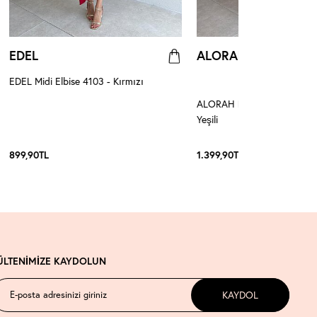
EDEL
ALORAH
EDEL Midi Elbise 4103 - Kırmızı
ALORAH Kemerli Midi Elbise
Yeşili
899,90
TL
1.399,90
TL
ÜLTENİMİZE KAYDOLUN
KAYDOL