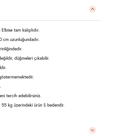
lbise tam kalıplıdır.
0 cm uzunluğundadır.
inliğindedir.
eğildir, düğmeleri çıkabilir.
dir.
 göstermemektedir.
.
ni tercih edebilirsiniz.
55 kg üzerindeki ürün S bedendir.