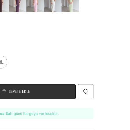
XL
SEPETE EKLE
günü Kargoya verilecektir.
os Salı