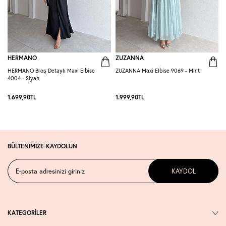
HERMANO
ZUZANNA
HERMANO Broş Detaylı Maxi Elbise
ZUZANNA Maxi Elbise 9069 - Mint
R
4004 - Siyah
S
1.699,90
TL
1.999,90
TL
1
BÜLTENİMİZE KAYDOLUN
KAYDOL
KATEGORİLER