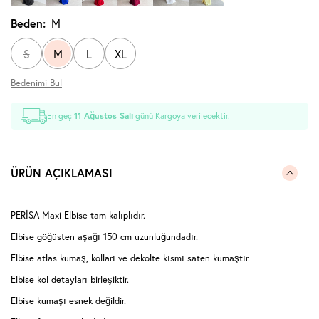
Beden:
M
S
M
L
XL
Bedenimi Bul
En geç
11 Ağustos Salı
günü Kargoya verilecektir.
ÜRÜN AÇIKLAMASI
PERİSA Maxi Elbise tam kalıplıdır.
Elbise göğüsten aşağı 150 cm uzunluğundadır.
Elbise atlas kumaş, kolları ve dekolte kısmı saten kumaştır.
Elbise kol detayları birleşiktir.
Elbise kumaşı esnek değildir.