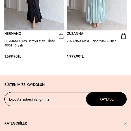
HERMANO
ZUZANNA
HERMANO Broş Detaylı Maxi Elbise
ZUZANNA Maxi Elbise 9069 - Mint
R
4004 - Siyah
S
1.699,90
TL
1.999,90
TL
1
BÜLTENİMİZE KAYDOLUN
KAYDOL
KATEGORİLER