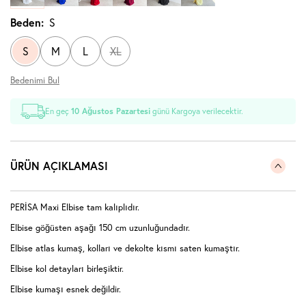
Beden:
S
S
M
L
XL
Bedenimi Bul
En geç
10 Ağustos Pazartesi
günü Kargoya verilecektir.
ÜRÜN AÇIKLAMASI
PERİSA Maxi Elbise tam kalıplıdır.
Elbise göğüsten aşağı 150 cm uzunluğundadır.
Elbise atlas kumaş, kolları ve dekolte kısmı saten kumaştır.
Elbise kol detayları birleşiktir.
Elbise kumaşı esnek değildir.