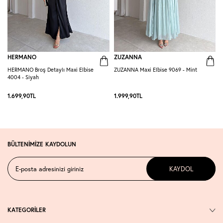
HERMANO
ZUZANNA
HERMANO Broş Detaylı Maxi Elbise
ZUZANNA Maxi Elbise 9069 - Mint
R
4004 - Siyah
S
1.699,90
TL
1.999,90
TL
1
BÜLTENİMİZE KAYDOLUN
KAYDOL
KATEGORİLER