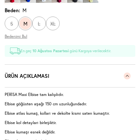
Beden:
M
S
M
L
XL
Bedenimi Bul
En geç
10 Ağustos Pazartesi
günü Kargoya verilecektir.
ÜRÜN AÇIKLAMASI
PERİSA Maxi Elbise tam kalıplıdır.
Elbise göğüsten aşağı 150 cm uzunluğundadır.
Elbise atlas kumaş, kolları ve dekolte kısmı saten kumaştır.
Elbise kol detayları birleşiktir.
Elbise kumaşı esnek değildir.