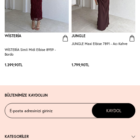
WİSTERİA
JUNGLE
JUNGLE Maxi Elbise 7891 - Acı Kahve
G
WİSTERİA Simli Midi Elbise 8959 -
Bordo
1.399,90
TL
1.799,90
TL
1
BÜLTENİMİZE KAYDOLUN
KAYDOL
KATEGORİLER