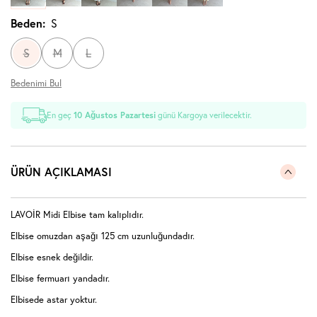
Beden:
S
S
M
L
Bedenimi Bul
En geç
10 Ağustos Pazartesi
günü Kargoya verilecektir.
ÜRÜN AÇIKLAMASI
LAVOİR Midi Elbise tam kalıplıdır.
Elbise omuzdan aşağı 125 cm uzunluğundadır.
Elbise esnek değildir.
Elbise fermuarı yandadır.
Elbisede astar yoktur.