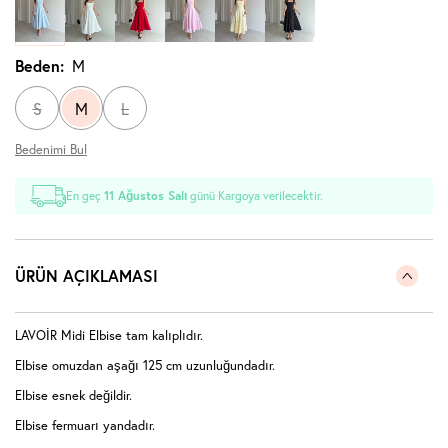
Beden:
M
S
M
L
Bedenimi Bul
En geç
11 Ağustos Salı
günü Kargoya verilecektir.
ÜRÜN AÇIKLAMASI
LAVOİR Midi Elbise tam kalıplıdır.
Elbise omuzdan aşağı 125 cm uzunluğundadır.
Elbise esnek değildir.
Elbise fermuarı yandadır.