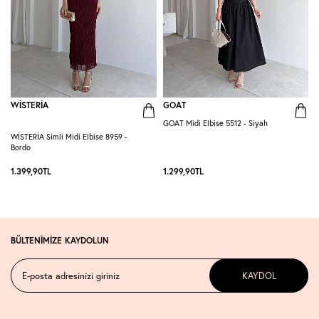
WİSTERİA
GOAT
GOAT Midi Elbise 5512 - Siyah
WİSTERİA Simli Midi Elbise 8959 -
P
Bordo
-
1.399,90
TL
1.299,90
TL
1
BÜLTENİMİZE KAYDOLUN
KAYDOL