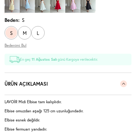
Beden:
S
S
M
L
Bedenimi Bul
En geç
11 Ağustos Salı
günü Kargoya verilecektir.
ÜRÜN AÇIKLAMASI
LAVOİR Midi Elbise tam kalıplıdır.
Elbise omuzdan aşağı 125 cm uzunluğundadır.
Elbise esnek değildir.
Elbise fermuarı yandadır.