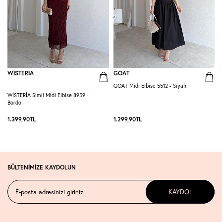
WİSTERİA
GOAT
GOAT Midi Elbise 5512 - Siyah
WİSTERİA Simli Midi Elbise 8959 -
P
Bordo
-
1.399,90
TL
1.299,90
TL
1
BÜLTENİMİZE KAYDOLUN
KAYDOL