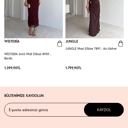
WİSTERİA
JUNGLE
JUNGLE Maxi Elbise 7891 - Acı Kahve
G
WİSTERİA Simli Midi Elbise 8959 -
Bordo
1.399,90
TL
1.799,90
TL
1
BÜLTENİMİZE KAYDOLUN
KAYDOL