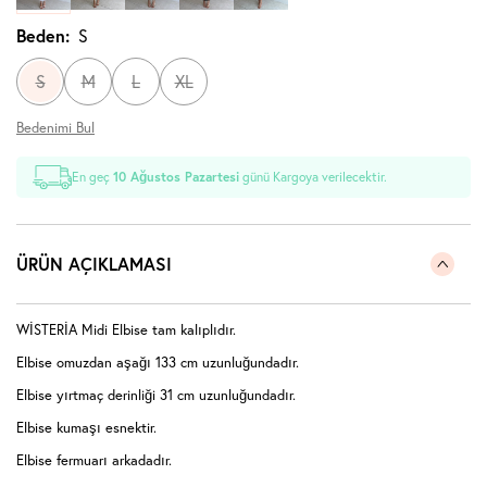
Beden:
S
S
M
L
XL
Bedenimi Bul
En geç
10 Ağustos Pazartesi
günü Kargoya verilecektir.
ÜRÜN AÇIKLAMASI
WİSTERİA Midi Elbise tam kalıplıdır.
Elbise omuzdan aşağı 133 cm uzunluğundadır.
Elbise yırtmaç derinliği 31 cm uzunluğundadır.
Elbise kumaşı esnektir.
Elbise fermuarı arkadadır.