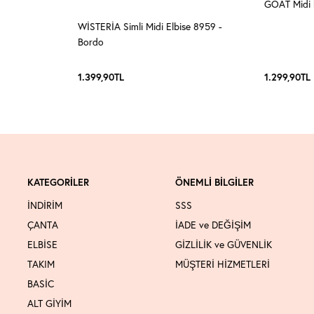
 - Acı Kahve
GOAT Midi E
WİSTERİA Simli Midi Elbise 8959 -
Bordo
1.399,90
TL
1.299,90
TL
KATEGORİLER
ÖNEMLİ BİLGİLER
İNDİRİM
SSS
ÇANTA
İADE ve DEĞİŞİM
ELBİSE
GİZLİLİK ve GÜVENLİK
TAKIM
MÜŞTERİ HİZMETLERİ
BASİC
ALT GİYİM