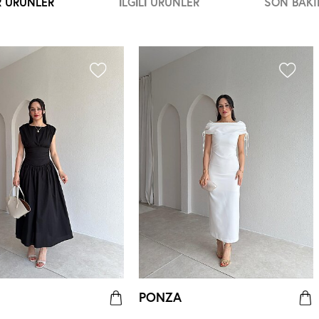
R ÜRÜNLER
İLGILI ÜRÜNLER
SON BAKI
PONZA