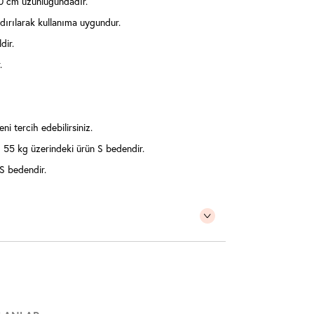
0 cm uzunluğundadır.
dırılarak kullanıma uygundur.
dir.
.
ni tercih edebilirsiniz.
55 kg üzerindeki ürün S bedendir.
S bedendir.