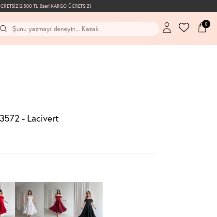
ETSİZ!
2.500 TL üzeri KARGO ÜCRETSİZ!
0
3572 - Lacivert