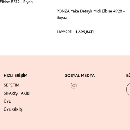
lbise 5512 - Siyah
PONZA Yaka Detaylı Midi Elbise 4928 -
Beyaz
1.699,84
TL
1.899,90
TL
HIZLI ERİŞİM
SOSYAL MEDYA
B
SEPETİM
SİPARİŞ TAKİBİ
ÜYE
ÜYE GİRİŞİ