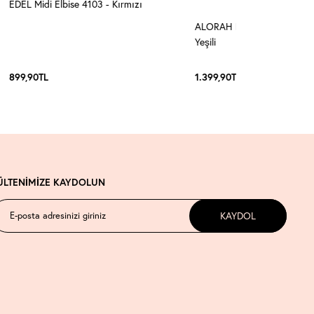
EDEL Midi Elbise 4103 - Kırmızı
ALORAH Kemerli Midi Elbise
Yeşili
899,90
TL
1.399,90
TL
ÜLTENİMİZE KAYDOLUN
KAYDOL