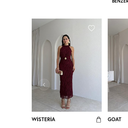
BENZE
WİSTERİA
GOAT