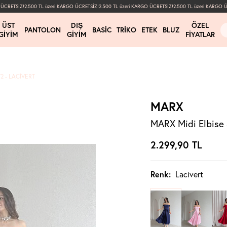
RETSİZ!
2.500 TL üzeri KARGO ÜCRETSİZ!
2.500 TL üzeri KARGO ÜCRETSİZ!
2.500 TL üzeri KARGO ÜCR
ÜST
DIŞ
ÖZEL
PANTOLON
BASIC
TRIKO
ETEK
BLUZ
GIYIM
GIYIM
FIYATLAR
2 - LACIVERT
MARX
MARX Midi Elbise 
2.299,90
TL
Renk:
Lacivert