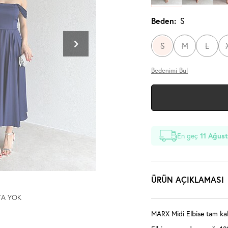
Beden:
S
S
M
L
Bedenimi Bul
En geç
11 Ağust
ÜRÜN AÇIKLAMASI
TA YOK
MARX Midi Elbise tam kalı