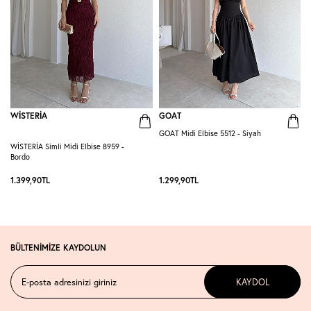
WİSTERİA
GOAT
GOAT Midi Elbise 5512 - Siyah
WİSTERİA Simli Midi Elbise 8959 -
P
Bordo
-
1.399,90
TL
1.299,90
TL
1
BÜLTENİMİZE KAYDOLUN
KAYDOL