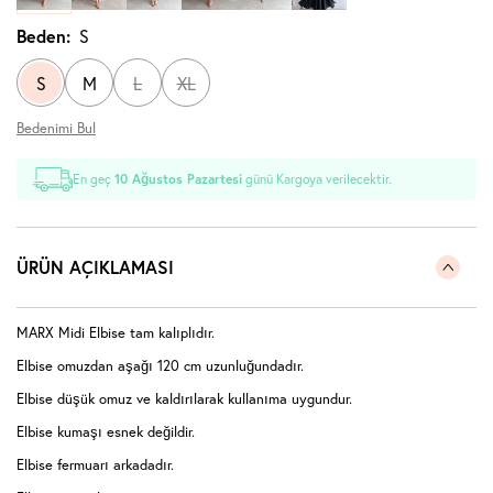
Beden:
S
S
M
L
XL
Bedenimi Bul
En geç
10 Ağustos Pazartesi
günü Kargoya verilecektir.
ÜRÜN AÇIKLAMASI
MARX Midi Elbise tam kalıplıdır.
Elbise omuzdan aşağı 120 cm uzunluğundadır.
Elbise düşük omuz ve kaldırılarak kullanıma uygundur.
Elbise kumaşı esnek değildir.
Elbise fermuarı arkadadır.