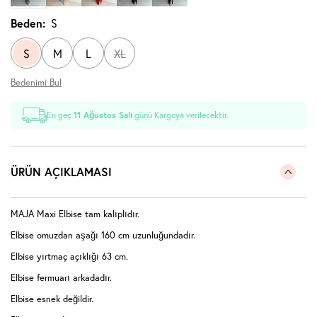
Beden:
S
S
M
L
XL
Bedenimi Bul
En geç
11 Ağustos Salı
günü Kargoya verilecektir.
ÜRÜN AÇIKLAMASI
MAJA Maxi Elbise tam kalıplıdır.
Elbise omuzdan aşağı 160 cm uzunluğundadır.
Elbise yırtmaç açıklığı 63 cm.
Elbise fermuarı arkadadır.
Elbise esnek değildir.