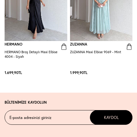
HERMANO
ZUZANNA
HERMANO Broş Detaylı Maxi Elbise
ZUZANNA Maxi Elbise 9069 - Mint
R
4004 - Siyah
S
1.699,90
TL
1.999,90
TL
1
BÜLTENİMİZE KAYDOLUN
KAYDOL