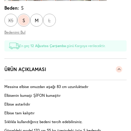
Beden:
S
XS
S
M
L
Bedenimi Bul
En geç
12 Ağustos Çarşamba
günü Kargoya verilecektir.
ÜRÜN AÇIKLAMASI
Messina elbise omuzdan aşağı 83 cm uzunluktadır
Elbisenin kumaşı ŞİFON kumaştır
Elbise astarlıdır
Elbise tam kalıptır
Sıklıkla kullandığınız bedeni tercih edebilirsiniz.
Görseldeki model 170 cm 55 kg üzerindeki ürün S bedendir.