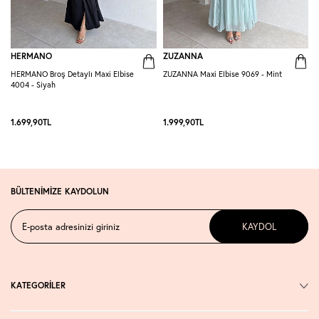
HERMANO
ZUZANNA
HERMANO Broş Detaylı Maxi Elbise
ZUZANNA Maxi Elbise 9069 - Mint
R
4004 - Siyah
S
1.699,90
TL
1.999,90
TL
1
BÜLTENİMİZE KAYDOLUN
KAYDOL
KATEGORİLER