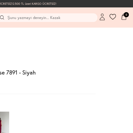
ETSİZ!
2.500 TL üzeri KARGO ÜCRETSİZ!
0
e 7891 - Siyah