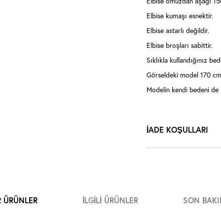
Elbise omuzdan aşağı 15
Elbise kumaşı esnektir.
Elbise astarlı değildir.
Elbise broşları sabittir.
Sıklıkla kullandığınız bede
Görseldeki model 170 cm 
Modelin kendi bedeni de 
İADE KOŞULLARI
R ÜRÜNLER
İLGILI ÜRÜNLER
SON BAKI