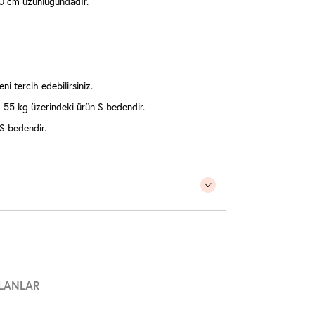
0 cm uzunluğundadır.
ni tercih edebilirsiniz.
55 kg üzerindeki ürün S bedendir.
S bedendir.
LANLAR