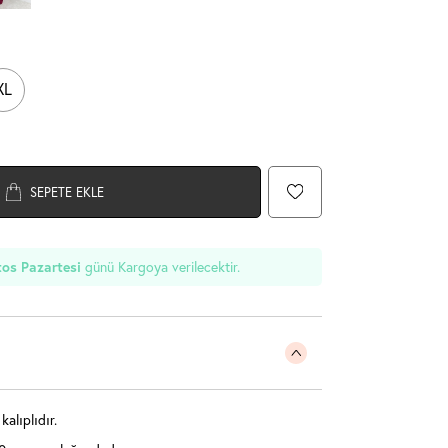
XL
SEPETE EKLE
os Pazartesi
günü Kargoya verilecektir.
alıplıdır.