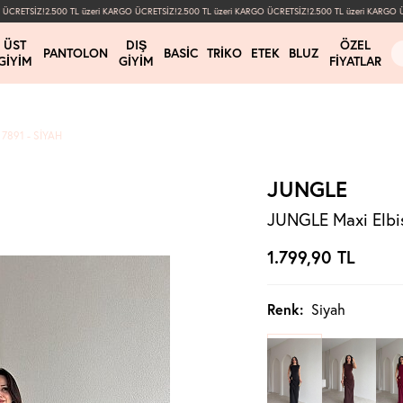
CRETSİZ!
2.500 TL üzeri KARGO ÜCRETSİZ!
2.500 TL üzeri KARGO ÜCRETSİZ!
2.500 TL üzeri KARGO ÜCR
ÜST
DIŞ
ÖZEL
PANTOLON
BASIC
TRIKO
ETEK
BLUZ
GIYIM
GIYIM
FIYATLAR
7891 - SIYAH
JUNGLE
JUNGLE Maxi Elbis
1.799,90
TL
Renk:
Siyah