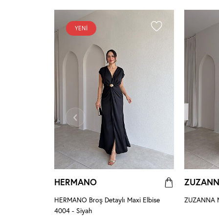
YENI
HERMANO
ZUZAN
 Pembe
HERMANO Broş Detaylı Maxi Elbise
ZUZANNA Ma
4004 - Siyah