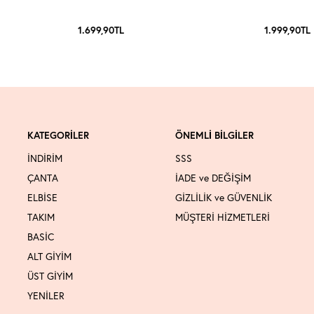
1.699,90
TL
1.999,90
TL
KATEGORİLER
ÖNEMLİ BİLGİLER
İNDİRİM
SSS
ÇANTA
İADE ve DEĞİŞİM
ELBİSE
GİZLİLİK ve GÜVENLİK
TAKIM
MÜŞTERİ HİZMETLERİ
BASİC
ALT GİYİM
ÜST GİYİM
YENİLER