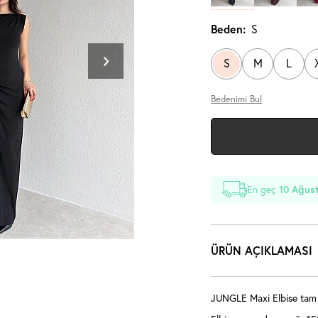
Beden:
S
S
M
L
Bedenimi Bul
En geç
10 Ağust
ÜRÜN AÇIKLAMASI
JUNGLE Maxi Elbise tam k