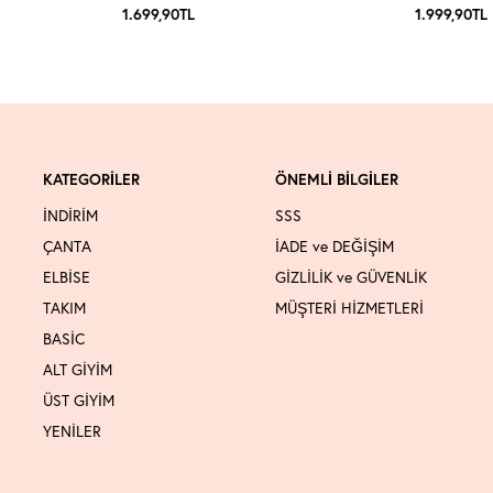
1.699,90
TL
1.999,90
TL
KATEGORİLER
ÖNEMLİ BİLGİLER
İNDİRİM
SSS
ÇANTA
İADE ve DEĞİŞİM
ELBİSE
GİZLİLİK ve GÜVENLİK
TAKIM
MÜŞTERİ HİZMETLERİ
BASİC
ALT GİYİM
ÜST GİYİM
YENİLER