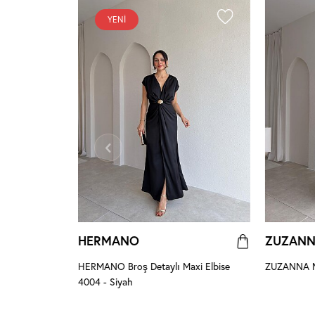
YENI
HERMANO
ZUZAN
 Pembe
HERMANO Broş Detaylı Maxi Elbise
ZUZANNA Ma
4004 - Siyah