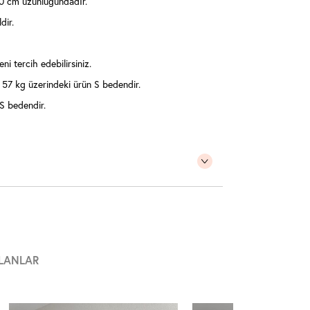
0 cm uzunluğundadır.
dir.
ni tercih edebilirsiniz.
57 kg üzerindeki ürün S bedendir.
S bedendir.
LANLAR