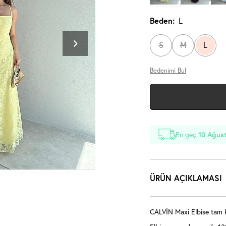
Beden:
L
S
M
L
Bedenimi Bul
En geç
10 Ağust
ÜRÜN AÇIKLAMASI
CALVİN Maxi Elbise tam ka