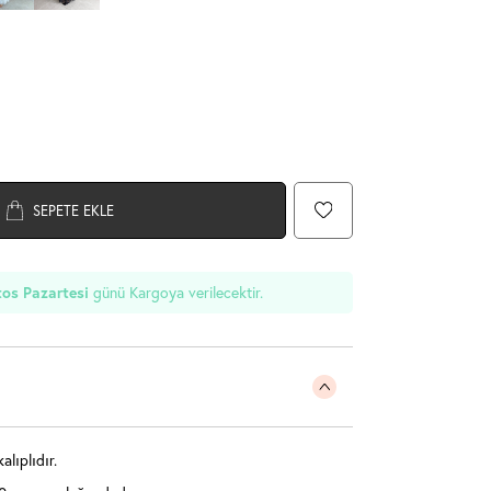
SEPETE EKLE
os Pazartesi
günü Kargoya verilecektir.
lıplıdır.