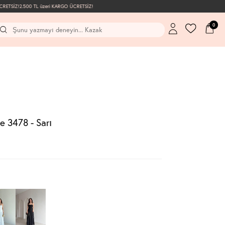
ETSİZ!
2.500 TL üzeri KARGO ÜCRETSİZ!
0
e 3478 - Sarı