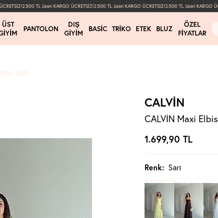
RETSİZ!
2.500 TL üzeri KARGO ÜCRETSİZ!
2.500 TL üzeri KARGO ÜCRETSİZ!
2.500 TL üzeri KARGO ÜCR
ÜST
DIŞ
ÖZEL
PANTOLON
BASIC
TRIKO
ETEK
BLUZ
GIYIM
GIYIM
FIYATLAR
3478 - SARI
CALVİN
CALVİN Maxi Elbis
1.699,90
TL
Renk:
Sarı