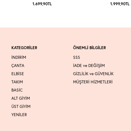
1.699,90
TL
1.999,90
TL
KATEGORİLER
ÖNEMLİ BİLGİLER
İNDİRİM
SSS
ÇANTA
İADE ve DEĞİŞİM
ELBİSE
GİZLİLİK ve GÜVENLİK
TAKIM
MÜŞTERİ HİZMETLERİ
BASİC
ALT GİYİM
ÜST GİYİM
YENİLER