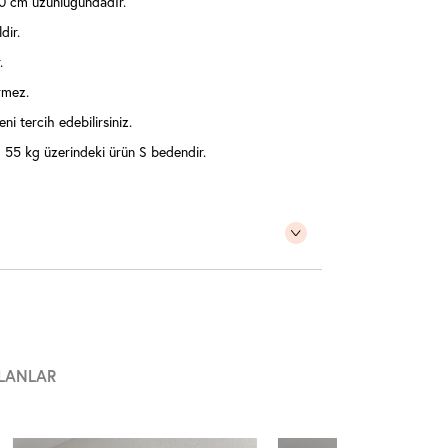
0 cm uzunluğundadır.
dir.
.
ermez.
ni tercih edebilirsiniz.
55 kg üzerindeki ürün S bedendir.
LANLAR