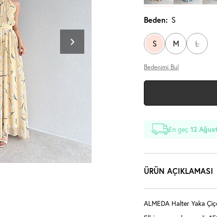
Beden:
S
S
M
L
Bedenimi Bul
En geç
12 Ağus
ÜRÜN AÇIKLAMASI
ALMEDA Halter Yaka Çiçekl