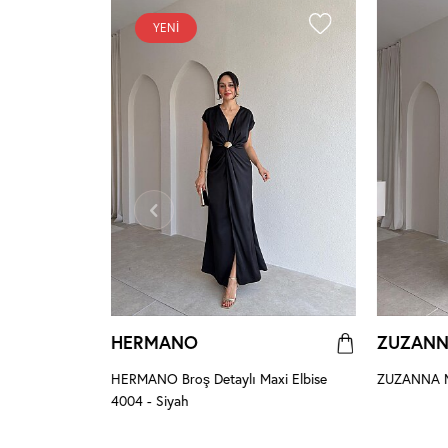
YENI
HERMANO
ZUZAN
 Pembe
HERMANO Broş Detaylı Maxi Elbise
ZUZANNA Ma
4004 - Siyah