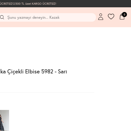
RETSİZ!
2.500 TL üzeri KARGO ÜCRETSİZ!
0
a Çiçekli Elbise 5982 - Sarı