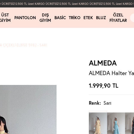
ÜCRETSİZ!
2.500 TL üzeri KARGO ÜCRETSİZ!
2.500 TL üzeri KARGO ÜCRETSİZ!
2.500 TL üzeri KARGO ÜC
ÜST
DIŞ
ÖZEL
PANTOLON
BASIC
TRIKO
ETEK
BLUZ
GIYIM
GIYIM
FIYATLAR
ÇIÇEKLI ELBISE 5982 - SARI
ALMEDA
ALMEDA Halter Yak
1.999,90
TL
Renk:
Sarı