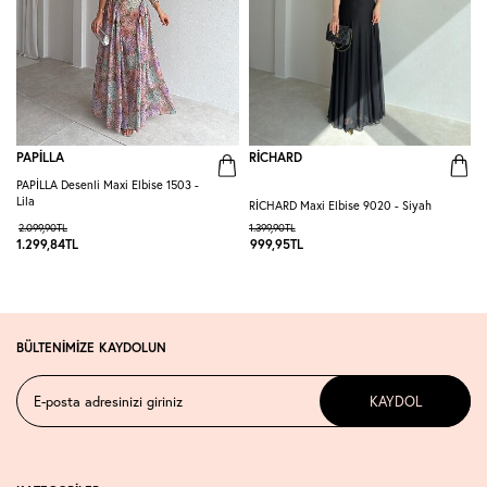
PAPİLLA
RİCHARD
PAPİLLA Desenli Maxi Elbise 1503 -
H
Lila
4
RİCHARD Maxi Elbise 9020 - Siyah
2.099,90
TL
1.399,90
TL
1
1.299,84
TL
999,95
TL
BÜLTENİMİZE KAYDOLUN
KAYDOL