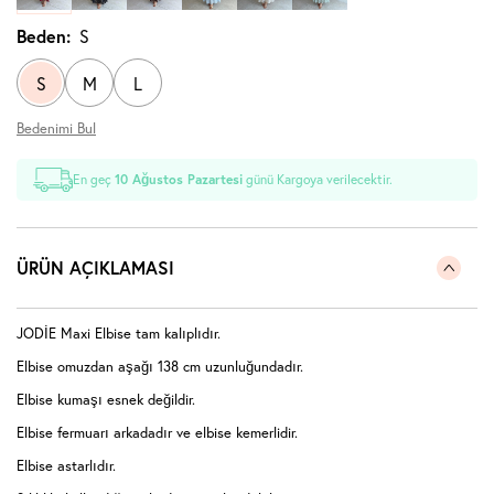
Beden:
S
S
M
L
Bedenimi Bul
En geç
10 Ağustos Pazartesi
günü Kargoya verilecektir.
ÜRÜN AÇIKLAMASI
JODİE Maxi Elbise tam kalıplıdır.
Elbise omuzdan aşağı 138 cm uzunluğundadır.
Elbise kumaşı esnek değildir.
Elbise fermuarı arkadadır ve elbise kemerlidir.
Elbise astarlıdır.