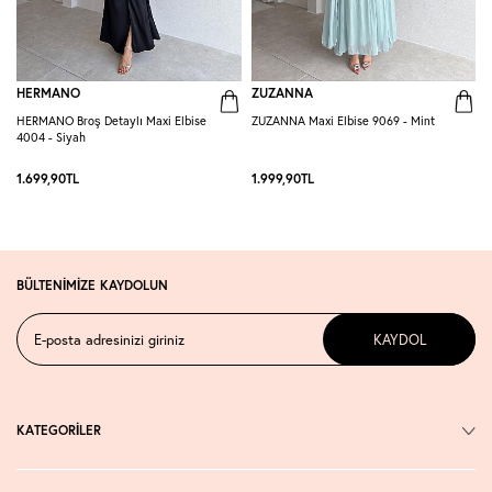
HERMANO
ZUZANNA
HERMANO Broş Detaylı Maxi Elbise
ZUZANNA Maxi Elbise 9069 - Mint
R
4004 - Siyah
S
1.699,90
TL
1.999,90
TL
1
BÜLTENİMİZE KAYDOLUN
KAYDOL
KATEGORİLER