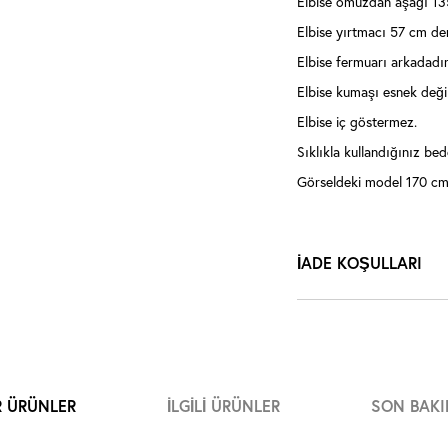
Elbise omuzdan aşağı 13
Elbise yırtmacı 57 cm der
Elbise fermuarı arkadadır
Elbise kumaşı esnek değil
Elbise iç göstermez.
Sıklıkla kullandığınız bede
Görseldeki model 170 cm 
İADE KOŞULLARI
R ÜRÜNLER
İLGILI ÜRÜNLER
SON BAKI