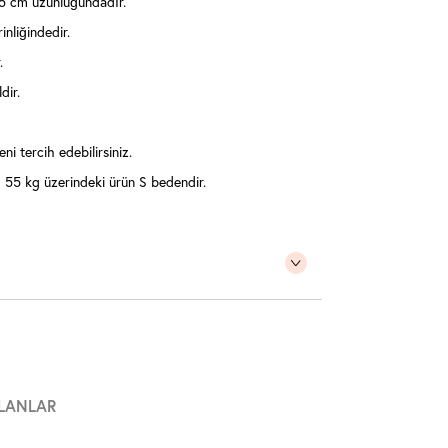
5 cm uzunluğundadır.
inliğindedir.
.
dir.
ni tercih edebilirsiniz.
55 kg üzerindeki ürün S bedendir.
LANLAR