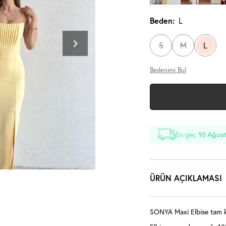
Beden:
L
S
M
L
Bedenimi Bul
En geç
10 Ağust
ÜRÜN AÇIKLAMASI
SONYA Maxi Elbise tam ka