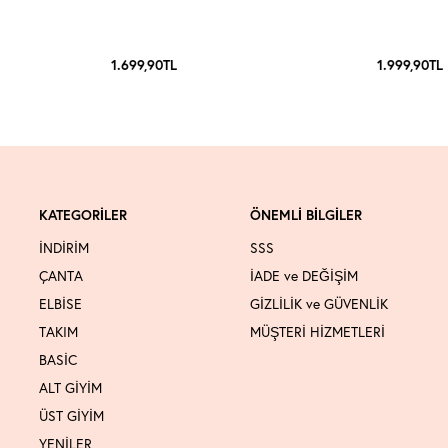
1.699,90
TL
1.999,90
TL
KATEGORİLER
ÖNEMLİ BİLGİLER
İNDİRİM
SSS
ÇANTA
İADE ve DEĞİŞİM
ELBİSE
GİZLİLİK ve GÜVENLİK
TAKIM
MÜŞTERİ HİZMETLERİ
BASİC
ALT GİYİM
ÜST GİYİM
YENİLER