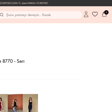
RETSİZ!
2.500 TL üzeri KARGO ÜCRETSİZ!
0
 8770 - Sarı