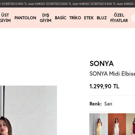
ÜCRETSİZ!
2.500 TL üzeri KARGO ÜCRETSİZ!
2.500 TL üzeri KARGO ÜCRETSİZ!
2.500 TL üzeri KARGO ÜC
ÜST
DIŞ
ÖZEL
PANTOLON
BASIC
TRIKO
ETEK
BLUZ
GIYIM
GIYIM
FIYATLAR
SONYA
SONYA Midi Elbise
1.299,90
TL
Renk:
Sarı