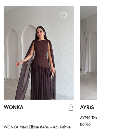
WONKA
AYRİS
AYRİS Tek Omuz Maxi Elbis
Bordo
WONKA Maxi Elbise 8486 - Acı Kahve