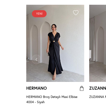
YENI
HERMANO
ZUZAN
HERMANO Broş Detaylı Maxi Elbise
ZUZANNA Ma
4004 - Siyah
se 8959 -