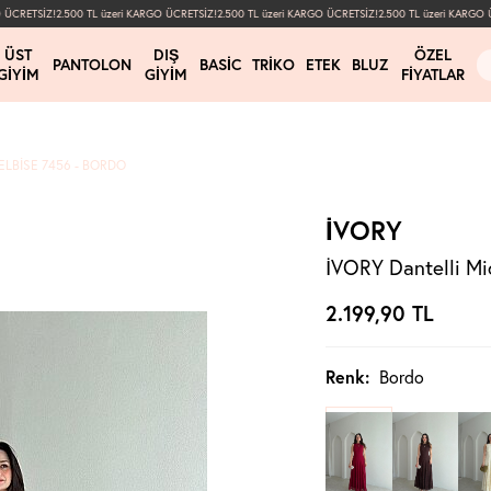
CRETSİZ!
2.500 TL üzeri KARGO ÜCRETSİZ!
2.500 TL üzeri KARGO ÜCRETSİZ!
2.500 TL üzeri KARGO ÜC
ÜST
DIŞ
ÖZEL
PANTOLON
BASIC
TRIKO
ETEK
BLUZ
GIYIM
GIYIM
FIYATLAR
 ELBISE 7456 - BORDO
İVORY
İVORY Dantelli Mi
2.199,90
TL
Renk:
Bordo