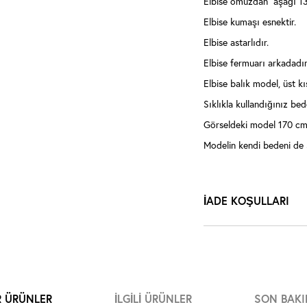
Elbise omuzdan aşağı 13
Elbise kumaşı esnektir.
Elbise astarlıdır.
Elbise fermuarı arkadadır
Elbise balık model, üst 
Sıklıkla kullandığınız bede
Görseldeki model 170 cm 
Modelin kendi bedeni de 
İADE KOŞULLARI
R ÜRÜNLER
İLGILI ÜRÜNLER
SON BAKI