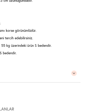
3 cm uzunluğundadır.
.
kısmı korse görünümlüdür.
ni tercih edebilirsiniz.
55 kg üzerindeki ürün S bedendir.
S bedendir.
LANLAR