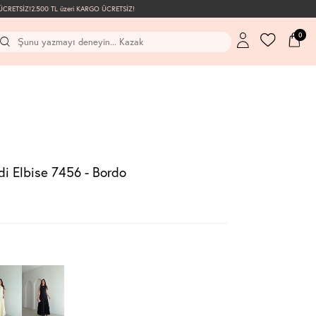
RETSİZ!
2.500 TL üzeri KARGO ÜCRETSİZ!
0
di Elbise 7456 - Bordo