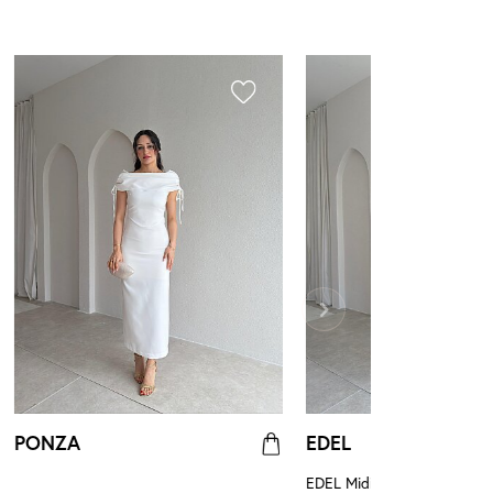
PONZA
EDEL
EDEL Midi Elbise 4103 - Kır