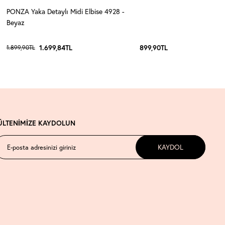
PONZA Yaka Detaylı Midi Elbise 4928 -
Beyaz
1.699,84
TL
899,90
TL
1.899,90
TL
ÜLTENİMİZE KAYDOLUN
KAYDOL