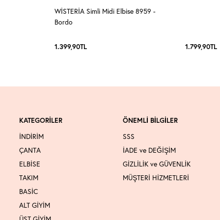
WİSTERİA Simli Midi Elbise 8959 -
Bordo
1.399,90
TL
1.799,90
TL
KATEGORİLER
ÖNEMLİ BİLGİLER
İNDİRİM
SSS
ÇANTA
İADE ve DEĞİŞİM
ELBİSE
GİZLİLİK ve GÜVENLİK
TAKIM
MÜŞTERİ HİZMETLERİ
BASİC
ALT GİYİM
ÜST GİYİM