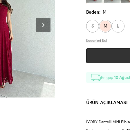
Beden:
M
S
M
L
Bedenimi Bul
En geç
10 Ağust
ÜRÜN AÇIKLAMASI
İVORY Dantelli Midi Elbise