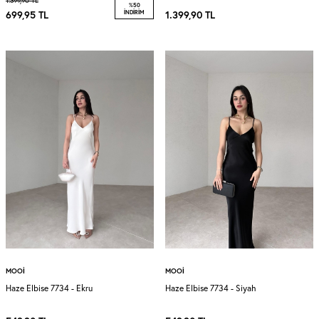
1.399,90
TL
%
50
699,95
TL
İNDIRIM
1.399,90
TL
MOOI
MOOI
Haze Elbise 7734 - Ekru
Haze Elbise 7734 - Siyah