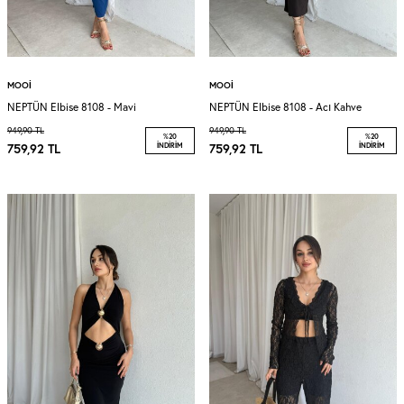
MOOI
MOOI
NEPTÜN Elbise 8108 - Mavi
NEPTÜN Elbise 8108 - Acı Kahve
949,90
TL
949,90
TL
%
20
%
20
759,92
TL
İNDIRIM
759,92
TL
İNDIRIM