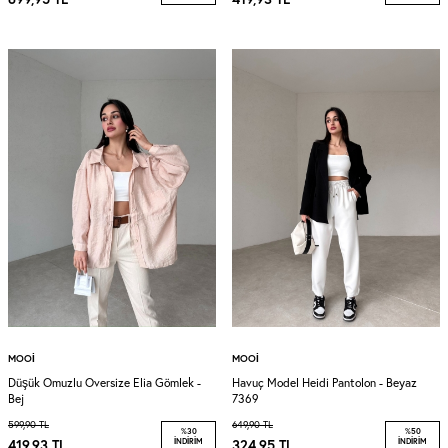
MOOI
MOOI
Düşük Omuzlu Oversize Elia Gömlek -
Havuç Model Heidi Pantolon - Beyaz
Bej
7369
599,90
TL
649,90
TL
%
30
%
50
419,93
TL
İNDIRIM
324,95
TL
İNDIRIM