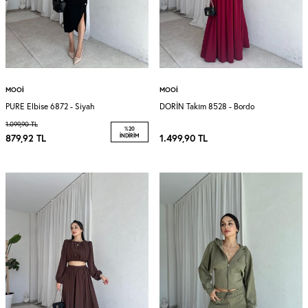
MOOI
MOOI
PURE Elbise 6872 - Siyah
DORİN Takım 8528 - Bordo
1.099,90
TL
%
20
879,92
TL
İNDIRIM
1.499,90
TL