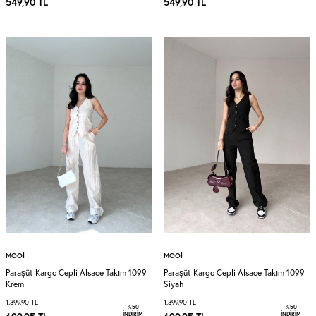
549,90
TL
549,90
TL
MOOI
MOOI
Paraşüt Kargo Cepli Alsace Takım 1099 -
Paraşüt Kargo Cepli Alsace Takım 1099 -
Krem
Siyah
1.399,90
TL
1.399,90
TL
%
50
%
50
İNDIRIM
İNDIRIM