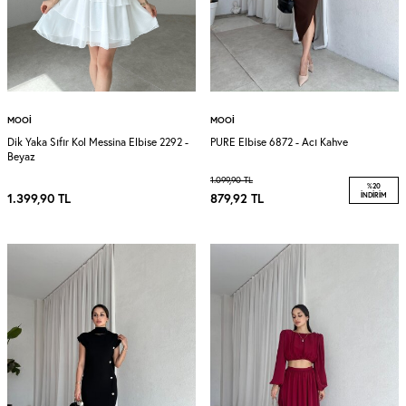
MOOI
MOOI
Dik Yaka Sıfır Kol Messina Elbise 2292 -
PURE Elbise 6872 - Acı Kahve
Beyaz
1.099,90
TL
%
20
1.399,90
TL
879,92
TL
İNDIRIM