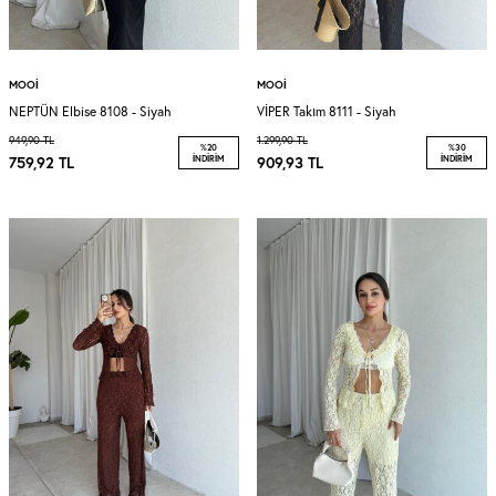
MOOI
MOOI
NEPTÜN Elbise 8108 - Siyah
VİPER Takım 8111 - Siyah
949,90
TL
1.299,90
TL
%
20
%
30
759,92
TL
İNDIRIM
909,93
TL
İNDIRIM