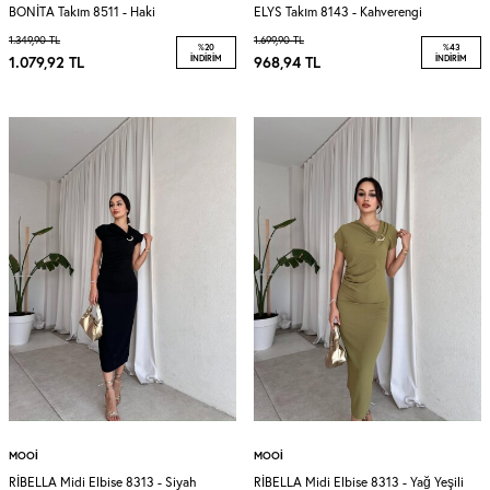
BONİTA Takım 8511 - Haki
ELYS Takım 8143 - Kahverengi
1.349,90
TL
1.699,90
TL
%
20
%
43
1.079,92
TL
İNDIRIM
968,94
TL
İNDIRIM
MOOI
MOOI
RİBELLA Midi Elbise 8313 - Siyah
RİBELLA Midi Elbise 8313 - Yağ Yeşili