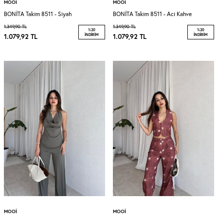
MOOI
MOOI
BONİTA Takım 8511 - Siyah
BONİTA Takım 8511 - Acı Kahve
1.349,90
TL
1.349,90
TL
%
20
%
20
1.079,92
TL
İNDIRIM
1.079,92
TL
İNDIRIM
MOOI
MOOI