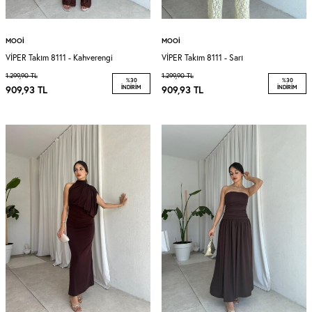
MOOI
MOOI
VİPER Takım 8111 - Kahverengi
VİPER Takım 8111 - Sarı
1.299,90
TL
1.299,90
TL
%
30
%
30
909,93
TL
İNDIRIM
909,93
TL
İNDIRIM