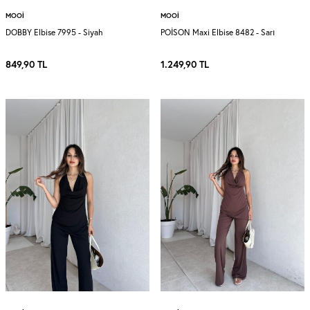
MOOI
MOOI
DOBBY Elbise 7995 - Siyah
POİSON Maxi Elbise 8482 - Sarı
849,90
TL
1.249,90
TL