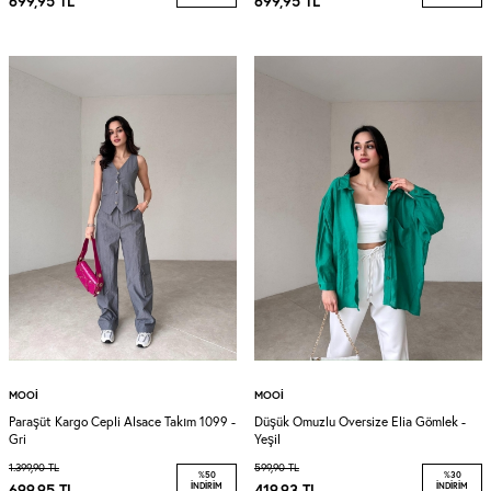
699,95
TL
699,95
TL
MOOI
MOOI
Paraşüt Kargo Cepli Alsace Takım 1099 -
Düşük Omuzlu Oversize Elia Gömlek -
Gri
Yeşil
1.399,90
TL
599,90
TL
%
50
%
30
699,95
TL
İNDIRIM
419,93
TL
İNDIRIM