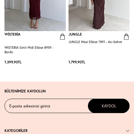
WİSTERİA
JUNGLE
JUNGLE Maxi Elbise 7891 - Acı Kahve
G
WİSTERİA Simli Midi Elbise 8959 -
Bordo
1.399,90
TL
1.799,90
TL
1
BÜLTENİMİZE KAYDOLUN
KAYDOL
KATEGORİLER