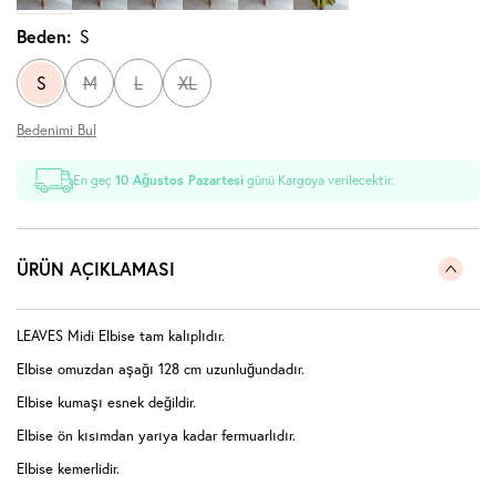
Beden:
S
S
M
L
XL
Bedenimi Bul
En geç
10 Ağustos Pazartesi
günü Kargoya verilecektir.
ÜRÜN AÇIKLAMASI
LEAVES Midi Elbise tam kalıplıdır.
Elbise omuzdan aşağı 128 cm uzunluğundadır.
Elbise kumaşı esnek değildir.
Elbise ön kısımdan yarıya kadar fermuarlıdır.
Elbise kemerlidir.