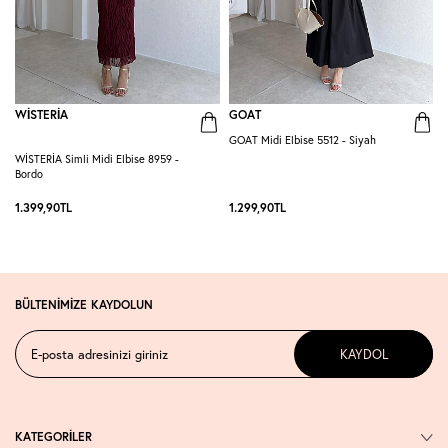
WİSTERİA
GOAT
GOAT Midi Elbise 5512 - Siyah
WİSTERİA Simli Midi Elbise 8959 -
P
Bordo
-
1.399,90
TL
1.299,90
TL
1
BÜLTENİMİZE KAYDOLUN
KAYDOL
KATEGORİLER