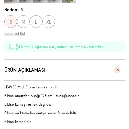
Beden:
S
S
M
L
XL
Bedenimi Bul
En geç
12 Ağustos Çarşamba
günü Kargoya verilecektir.
ÜRÜN AÇIKLAMASI
LEAVES Midi Elbise tam kalıplıdır.
Elbise omuzdan aşağı 128 cm uzunluğundadır.
Elbise kumaşı esnek değildir.
Elbise ön kısımdan yarıya kadar fermuarlıdır.
Elbise kemerlidir.