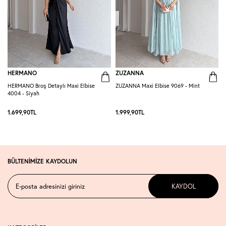
HERMANO
ZUZANNA
HERMANO Broş Detaylı Maxi Elbise
ZUZANNA Maxi Elbise 9069 - Mint
R
4004 - Siyah
S
1.699,90
TL
1.999,90
TL
1
BÜLTENİMİZE KAYDOLUN
KAYDOL