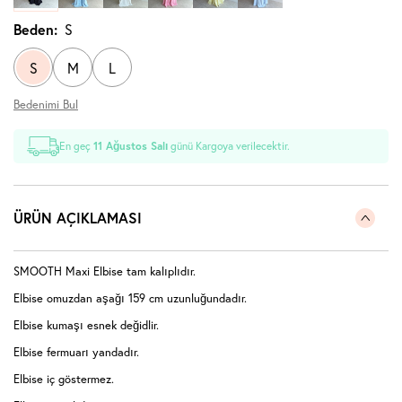
Beden:
S
S
M
L
Bedenimi Bul
En geç
11 Ağustos Salı
günü Kargoya verilecektir.
ÜRÜN AÇIKLAMASI
SMOOTH Maxi Elbise tam kalıplıdır.
Elbise omuzdan aşağı 159 cm uzunluğundadır.
Elbise kumaşı esnek değidlir.
Elbise fermuarı yandadır.
Elbise iç göstermez.