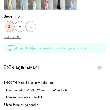
Beden:
S
S
M
L
Bedenimi Bul
En geç
10 Ağustos Pazartesi
günü Kargoya verilecektir.
ÜRÜN AÇIKLAMASI
SMOOTH Maxi Elbise tam kalıplıdır.
Elbise omuzdan aşağı 159 cm uzunluğundadır.
Elbise kumaşı esnek değildir.
Elbise fermuarı yandadır.