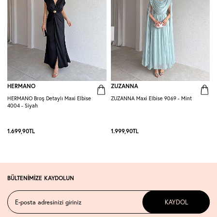
HERMANO
ZUZANNA
HERMANO Broş Detaylı Maxi Elbise
ZUZANNA Maxi Elbise 9069 - Mint
R
4004 - Siyah
S
1.699,90
TL
1.999,90
TL
1
BÜLTENİMİZE KAYDOLUN
KAYDOL