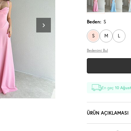
Beden:
S
S
M
L
Bedenimi Bul
En geç
10 Ağust
ÜRÜN AÇIKLAMASI