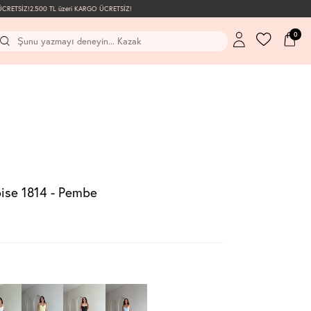
RETSİZ!
2.500 TL üzeri KARGO ÜCRETSİZ!
0
se 1814 - Pembe