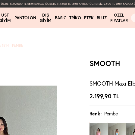
CRETSİZ!
2.500 TL üzeri KARGO ÜCRETSİZ!
2.500 TL üzeri KARGO ÜCRETSİZ!
2.500 TL üzeri KARGO ÜC
ÜST
DIŞ
ÖZEL
PANTOLON
BASIC
TRIKO
ETEK
BLUZ
GIYIM
GIYIM
FIYATLAR
 1814 - PEMBE
SMOOTH
SMOOTH Maxi Elbi
2.199,90
TL
Renk:
Pembe