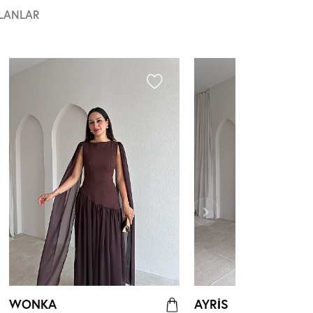
LANLAR
WONKA
AYRİS