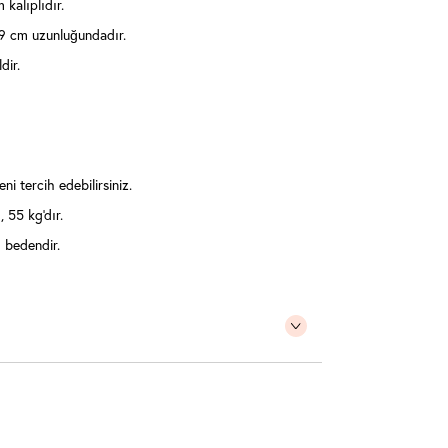
kalıplıdır.
9 cm uzunluğundadır.
dir.
ni tercih edebilirsiniz.
 55 kg'dır.
 bedendir.