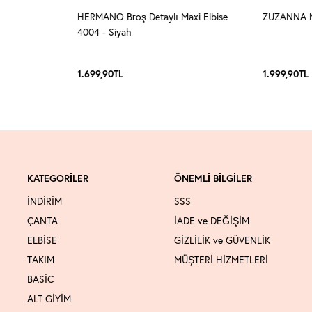
 Pembe
HERMANO Broş Detaylı Maxi Elbise
ZUZANNA Ma
4004 - Siyah
1.699,90
TL
1.999,90
TL
KATEGORİLER
ÖNEMLİ BİLGİLER
İNDİRİM
SSS
ÇANTA
İADE ve DEĞİŞİM
ELBİSE
GİZLİLİK ve GÜVENLİK
TAKIM
MÜŞTERİ HİZMETLERİ
BASİC
ALT GİYİM