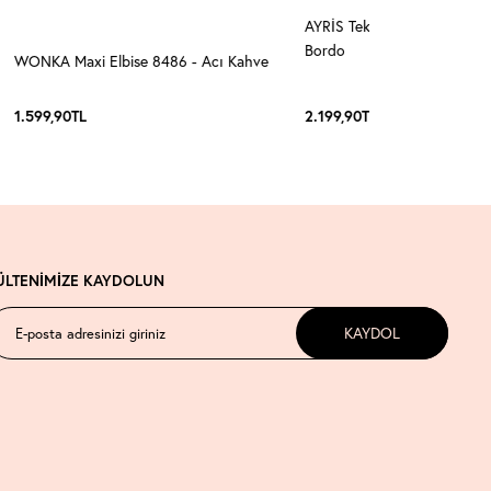
AYRİS Tek Omuz Maxi Elbis
Bordo
WONKA Maxi Elbise 8486 - Acı Kahve
1.599,90
TL
2.199,90
TL
ÜLTENİMİZE KAYDOLUN
KAYDOL