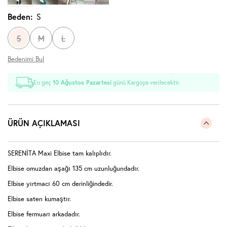
Beden:
S
S
M
L
Bedenimi Bul
En geç
10 Ağustos Pazartesi
günü Kargoya verilecektir.
ÜRÜN AÇIKLAMASI
SERENİTA Maxi Elbise tam kalıplıdır.
Elbise omuzdan aşağı 135 cm uzunluğundadır.
Elbise yırtmacı 60 cm derinliğindedir.
Elbise saten kumaştır.
Elbise fermuarı arkadadır.