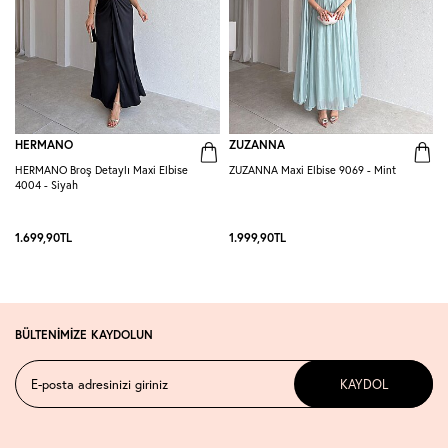
HERMANO
ZUZANNA
HERMANO Broş Detaylı Maxi Elbise
ZUZANNA Maxi Elbise 9069 - Mint
R
4004 - Siyah
S
1.699,90
TL
1.999,90
TL
1
BÜLTENİMİZE KAYDOLUN
KAYDOL