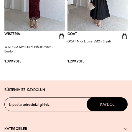
WİSTERİA
GOAT
GOAT Midi Elbise 5512 - Siyah
WİSTERİA Simli Midi Elbise 8959 -
P
Bordo
-
1.399,90
TL
1.299,90
TL
1
BÜLTENİMİZE KAYDOLUN
KAYDOL
KATEGORİLER