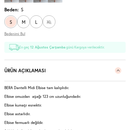
Beden:
S
S
M
L
XL
Bedenimi Bul
En geç
12 Ağustos Çarşamba
günü Kargoya verilecektir.
ÜRÜN AÇIKLAMASI
BERA Dantelli Midi Elbise tam kalıplıdır.
Elbise omuzdan aşağı 123 cm uzunluğundadır.
Elbise kumaşı esnektir.
Elbise astarlıdır.
Elbise fermuarlı değildir.