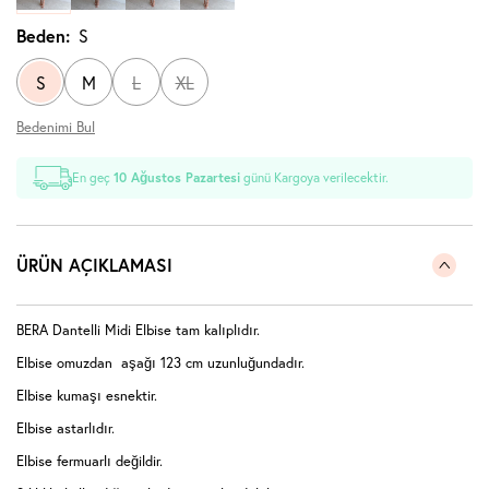
Beden:
S
S
M
L
XL
Bedenimi Bul
En geç
10 Ağustos Pazartesi
günü Kargoya verilecektir.
ÜRÜN AÇIKLAMASI
BERA Dantelli Midi Elbise tam kalıplıdır.
Elbise omuzdan aşağı 123 cm uzunluğundadır.
Elbise kumaşı esnektir.
Elbise astarlıdır.
Elbise fermuarlı değildir.