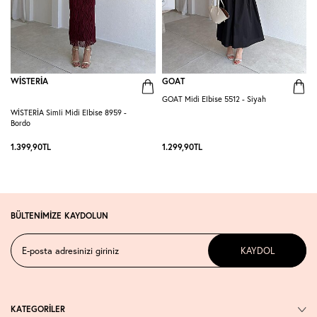
WİSTERİA
GOAT
GOAT Midi Elbise 5512 - Siyah
WİSTERİA Simli Midi Elbise 8959 -
P
Bordo
-
1.399,90
TL
1.299,90
TL
1
BÜLTENİMİZE KAYDOLUN
KAYDOL
KATEGORİLER