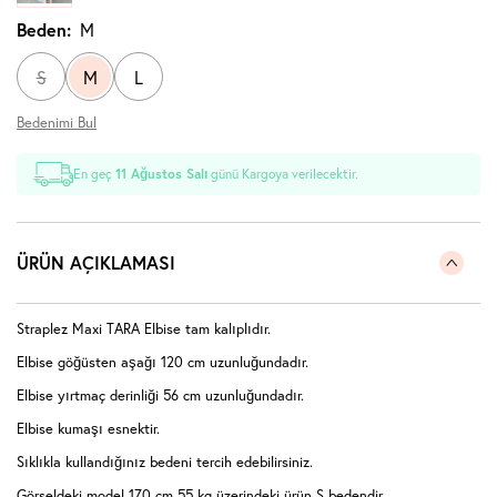
Beden:
M
S
M
L
Bedenimi Bul
En geç
11 Ağustos Salı
günü Kargoya verilecektir.
ÜRÜN AÇIKLAMASI
Straplez Maxi TARA Elbise
tam kalıplıdır.
Elbise göğüsten aşağı 120 cm uzunluğundadır.
Elbise yırtmaç derinliği 56
cm uzunluğundadır.
Elbise kumaşı esnektir.
Sıklıkla kullandığınız bedeni tercih edebilirsiniz.
Görseldeki model 170 cm 55 kg üzerindeki ürün S bedendir.