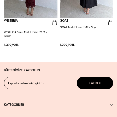
WİSTERİA
GOAT
GOAT Midi Elbise 5512 - Siyah
WİSTERİA Simli Midi Elbise 8959 -
P
Bordo
-
1.399,90
TL
1.299,90
TL
1
BÜLTENİMİZE KAYDOLUN
KAYDOL
KATEGORİLER