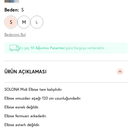
Beden:
S
S
M
L
Bedenimi Bul
En geç
10 Ağustos Pazartesi
günü Kargoya verilecektir.
ÜRÜN AÇIKLAMASI
SOLONA Midi Elbise tam kalıplıdır.
Elbise omuzdan aşağı 133 cm uzunluğundadır.
Elbise esnek değildir.
Elbise fermuarı arkadadır.
Elbise astarlı değildir.