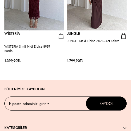
WİSTERİA
JUNGLE
JUNGLE Maxi Elbise 7891 - Acı Kahve
G
WİSTERİA Simli Midi Elbise 8959 -
Bordo
1.399,90
TL
1.799,90
TL
1
BÜLTENİMİZE KAYDOLUN
KAYDOL
KATEGORİLER