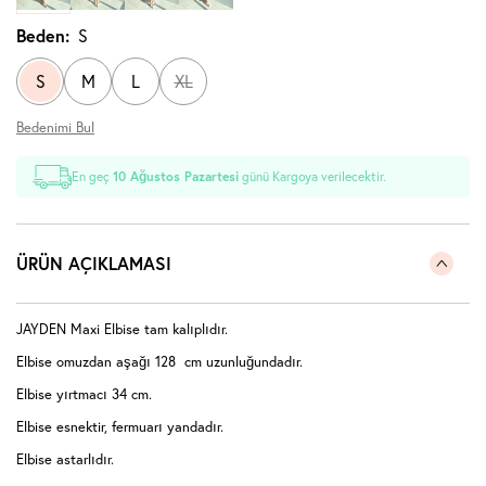
Beden:
S
S
M
L
XL
Bedenimi Bul
En geç
10 Ağustos Pazartesi
günü Kargoya verilecektir.
ÜRÜN AÇIKLAMASI
JAYDEN Maxi Elbise tam kalıplıdır.
Elbise omuzdan aşağı 128 cm uzunluğundadır.
Elbise yırtmacı 34 cm.
Elbise esnektir, fermuarı yandadır.
Elbise astarlıdır.