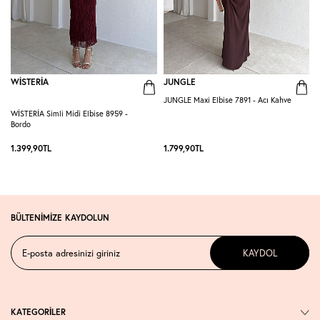
WİSTERİA
JUNGLE
JUNGLE Maxi Elbise 7891 - Acı Kahve
G
WİSTERİA Simli Midi Elbise 8959 -
Bordo
1.399,90
TL
1.799,90
TL
1
BÜLTENİMİZE KAYDOLUN
KAYDOL
KATEGORİLER