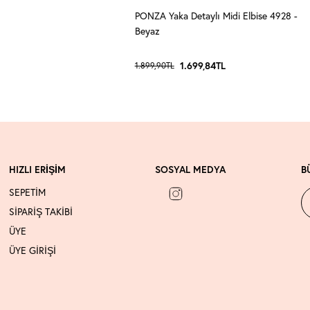
PONZA Yaka Detaylı Midi Elbise 4928 -
Beyaz
1.699,84
TL
1.899,90
TL
HIZLI ERİŞİM
SOSYAL MEDYA
B
SEPETİM
SİPARİŞ TAKİBİ
ÜYE
ÜYE GİRİŞİ