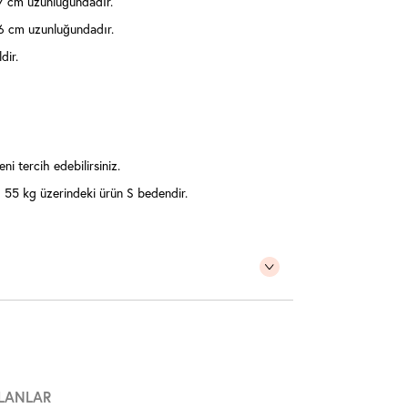
7 cm uzunluğundadır.
36 cm uzunluğundadır.
dir.
ni tercih edebilirsiniz.
55 kg üzerindeki ürün S bedendir.
LANLAR