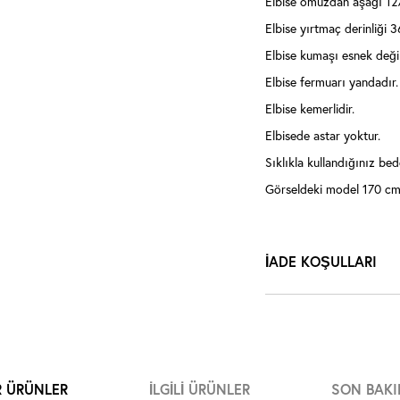
Elbise omuzdan aşağı 12
Elbise yırtmaç derinliği 
Elbise kumaşı esnek değil
Elbise fermuarı yandadır.
Elbise kemerlidir.
Elbisede astar yoktur.
Sıklıkla kullandığınız bede
Görseldeki model 170 cm 
İADE KOŞULLARI
R ÜRÜNLER
İLGILI ÜRÜNLER
SON BAKI