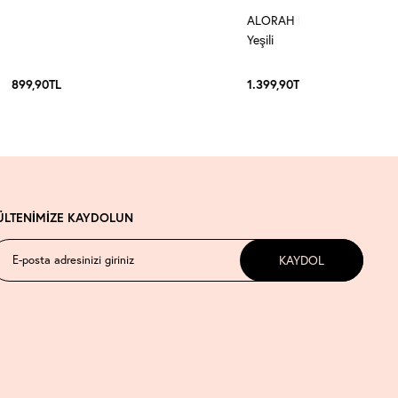
ALORAH Kemerli Midi Elbise
Yeşili
899,90
TL
1.399,90
TL
ÜLTENİMİZE KAYDOLUN
KAYDOL