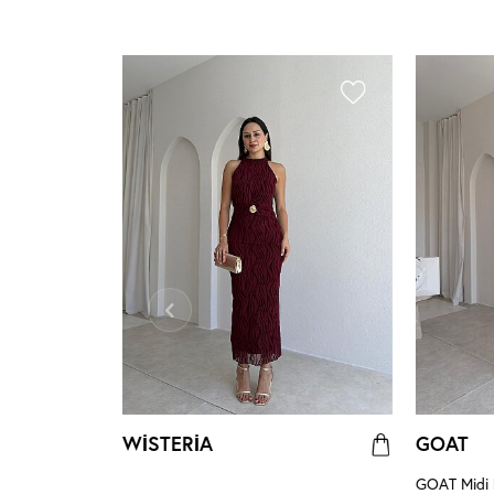
WİSTERİA
GOAT
 - Acı Kahve
GOAT Midi E