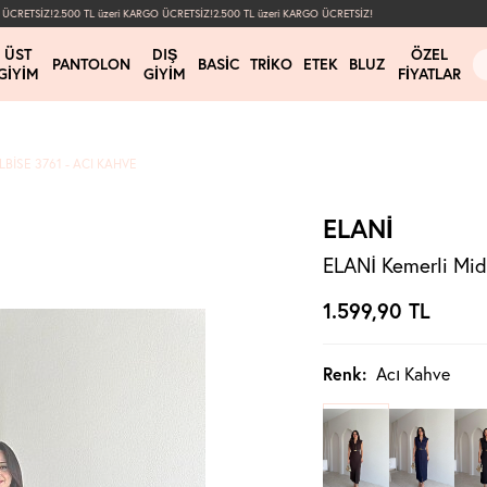
CRETSİZ!
2.500 TL üzeri KARGO ÜCRETSİZ!
2.500 TL üzeri KARGO ÜCRETSİZ!
ÜST
DIŞ
ÖZEL
PANTOLON
BASIC
TRIKO
ETEK
BLUZ
GIYIM
GIYIM
FIYATLAR
LBISE 3761 - ACI KAHVE
ELANİ
ELANİ Kemerli Midi
1.599,90
TL
Renk:
Acı Kahve