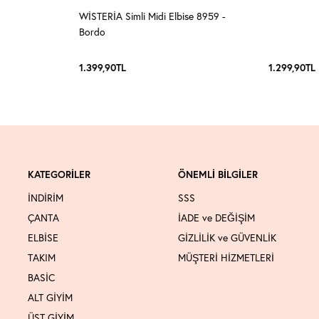
WİSTERİA Simli Midi Elbise 8959 -
Bordo
1.399,90
TL
1.299,90
TL
KATEGORİLER
ÖNEMLİ BİLGİLER
İNDİRİM
SSS
ÇANTA
İADE ve DEĞİŞİM
ELBİSE
GİZLİLİK ve GÜVENLİK
TAKIM
MÜŞTERİ HİZMETLERİ
BASİC
ALT GİYİM
ÜST GİYİM