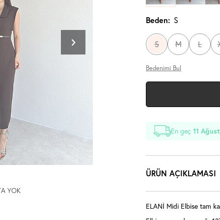
Beden:
S
S
M
L
Bedenimi Bul
En geç
11 Ağust
ÜRÜN AÇIKLAMASI
TA YOK
ELANİ Midi Elbise tam kal