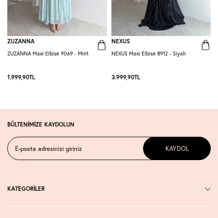
ZUZANNA
NEXUS
ZUZANNA Maxi Elbise 9069 - Mint
NEXUS Maxi Elbise 8912 - Siyah
R
-
1.999,90
TL
3.999,90
TL
2
BÜLTENİMİZE KAYDOLUN
KAYDOL
KATEGORİLER