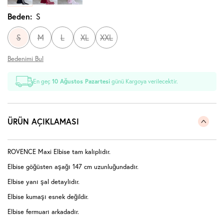
Beden:
S
S
M
L
XL
XXL
Bedenimi Bul
En geç
10 Ağustos Pazartesi
günü Kargoya verilecektir.
ÜRÜN AÇIKLAMASI
ROVENCE Maxi Elbise tam kalıplıdır.
Elbise göğüsten aşağı 147 cm uzunluğundadır.
Elbise yanı şal detaylıdır.
Elbise kumaşı esnek değildir.
Elbise fermuarı arkadadır.