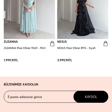
ZUZANNA
NEXUS
ZUZANNA Maxi Elbise 9069 - Mint
NEXUS Maxi Elbise 8912 - Siyah
R
-
1.999,90
TL
3.999,90
TL
2
BÜLTENİMİZE KAYDOLUN
KAYDOL