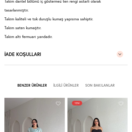
Takım dantel bölümü iç göstermez ten rengi astarlı olarak
tasarlanmıştır.
Takım kaliteli ve tok duruşlu kumaş yapısına sahiptir.
Takım saten kumaştır.
Takım altı fermuarı yandadır.
Takım kumaş yapısı esnek değildir.
İADE KOŞULLARI
Takım etek kısmı pileli ve şık dökümlüdür.
Sıklıkla kullandığınız bedeni tercih edebilirsiniz.
Görseldeki model 170 cm, 55 kg üzerindeki S bedendir.
BENZER ÜRÜNLER
İLGILI ÜRÜNLER
SON BAKILANLAR
YENI