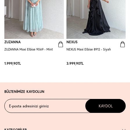
ZUZANNA
NEXUS
ZUZANNA Maxi Elbise 9069 - Mint
NEXUS Maxi Elbise 8912 - Siyah
R
-
1.999,90
TL
3.999,90
TL
2
BÜLTENİMİZE KAYDOLUN
KAYDOL
KATEGORİLER