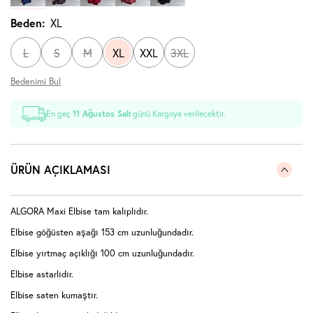
Beden:
XL
L
S
M
XL
XXL
3XL
Bedenimi Bul
En geç
11 Ağustos Salı
günü Kargoya verilecektir.
ÜRÜN AÇIKLAMASI
ALGORA Maxi Elbise tam kalıplıdır.
Elbise göğüsten aşağı 153 cm uzunluğundadır.
Elbise yırtmaç açıklığı 100 cm uzunluğundadır.
Elbise astarlıdır.
Elbise saten kumaştır.