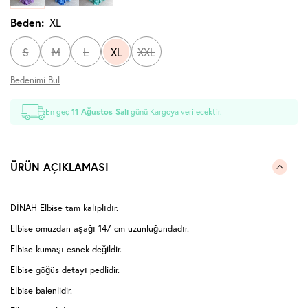
Beden:
XL
S
M
L
XL
XXL
Bedenimi Bul
En geç
11 Ağustos Salı
günü Kargoya verilecektir.
ÜRÜN AÇIKLAMASI
DİNAH Elbise tam kalıplıdır.
Elbise omuzdan aşağı 147 cm uzunluğundadır.
Elbise kumaşı esnek değildir.
Elbise göğüs detayı pedlidir.
Elbise balenlidir.