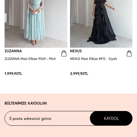
ZUZANNA
NEXUS
ZUZANNA Maxi Elbise 9069 - Mint
NEXUS Maxi Elbise 8912 - Siyah
R
-
1.999,90
TL
3.999,90
TL
2
BÜLTENİMİZE KAYDOLUN
KAYDOL