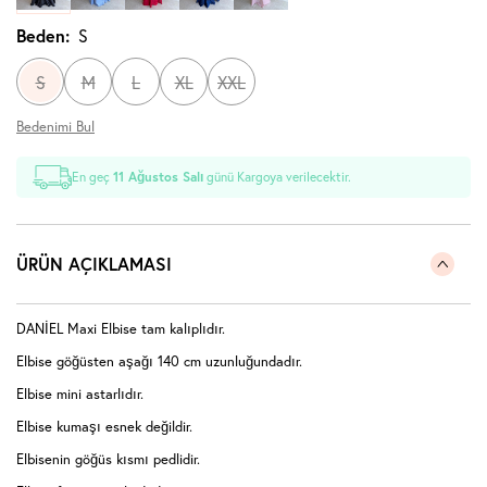
Beden:
S
S
M
L
XL
XXL
Bedenimi Bul
En geç
11 Ağustos Salı
günü Kargoya verilecektir.
ÜRÜN AÇIKLAMASI
DANİEL Maxi Elbise tam kalıplıdır.
Elbise göğüsten aşağı 140 cm uzunluğundadır.
Elbise mini astarlıdır.
Elbise kumaşı esnek değildir.
Elbisenin göğüs kısmı pedlidir.