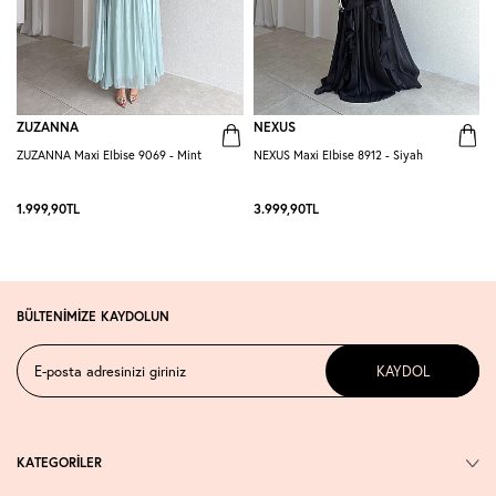
ZUZANNA
NEXUS
ZUZANNA Maxi Elbise 9069 - Mint
NEXUS Maxi Elbise 8912 - Siyah
R
-
1.999,90
TL
3.999,90
TL
2
BÜLTENİMİZE KAYDOLUN
KAYDOL
KATEGORİLER