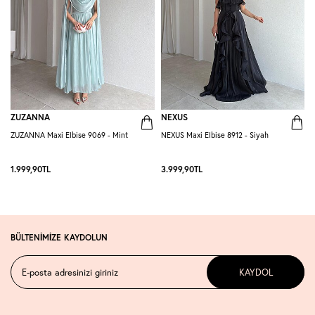
ZUZANNA
NEXUS
ZUZANNA Maxi Elbise 9069 - Mint
NEXUS Maxi Elbise 8912 - Siyah
R
-
1.999,90
TL
3.999,90
TL
2
BÜLTENİMİZE KAYDOLUN
KAYDOL