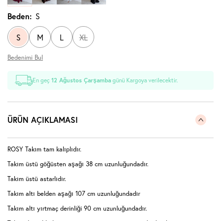
Beden:
S
S
M
L
XL
Bedenimi Bul
En geç
12 Ağustos Çarşamba
günü Kargoya verilecektir.
ÜRÜN AÇIKLAMASI
ROSY Takım tam kalıplıdır.
Takım üstü göğüsten aşağı 38 cm uzunluğundadır.
Takım üstü astarlıdır.
Takım altı belden aşağı 107 cm uzunluğundadır
Takım altı yırtmaç derinliği 90 cm uzunluğundadır.