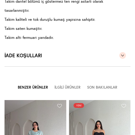
Takım dantel bölümü iç göstermez ten rengi astarlı olarak
tasarlanmıştır.
Takım kaliteli ve tok duruşlu kumaş yapısına sahiptir.
Takım saten kumaştır.
Takım altı fermuarı yandadır.
Takım kumaş yapısı esnek değildir.
İADE KOŞULLARI
Takım etek kısmı pileli ve şık dökümlüdür.
Sıklıkla kullandığınız bedeni tercih edebilirsiniz.
Görseldeki model 170 cm, 55 kg üzerindeki S bedendir.
BENZER ÜRÜNLER
İLGILI ÜRÜNLER
SON BAKILANLAR
YENI