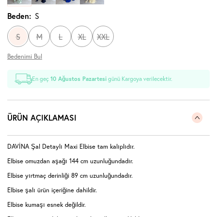
Beden:
S
S
M
L
XL
XXL
Bedenimi Bul
En geç
10 Ağustos Pazartesi
günü Kargoya verilecektir.
ÜRÜN AÇIKLAMASI
DAVİNA Şal Detaylı Maxi Elbise tam kalıplıdır.
Elbise omuzdan aşağı 144 cm uzunluğundadır.
Elbise yırtmaç derinliği 89 cm uzunluğundadır.
Elbise şalı ürün içeriğine dahildir.
Elbise kumaşı esnek değildir.