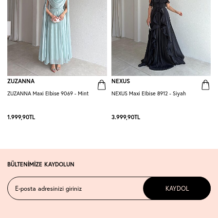
ZUZANNA
NEXUS
ZUZANNA Maxi Elbise 9069 - Mint
NEXUS Maxi Elbise 8912 - Siyah
R
-
1.999,90
TL
3.999,90
TL
2
BÜLTENİMİZE KAYDOLUN
KAYDOL