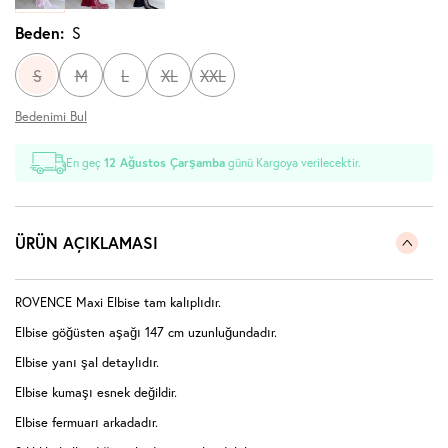
Beden:
S
S
M
L
XL
XXL
Bedenimi Bul
En geç
12 Ağustos Çarşamba
günü Kargoya verilecektir.
ÜRÜN AÇIKLAMASI
ROVENCE Maxi Elbise tam kalıplıdır.
Elbise göğüsten aşağı 147 cm uzunluğundadır.
Elbise yanı şal detaylıdır.
Elbise kumaşı esnek değildir.
Elbise fermuarı arkadadır.