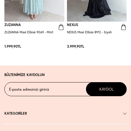
ZUZANNA
NEXUS
ZUZANNA Maxi Elbise 9069 - Mint
NEXUS Maxi Elbise 8912 - Siyah
R
-
1.999,90
TL
3.999,90
TL
2
BÜLTENİMİZE KAYDOLUN
KAYDOL
KATEGORİLER