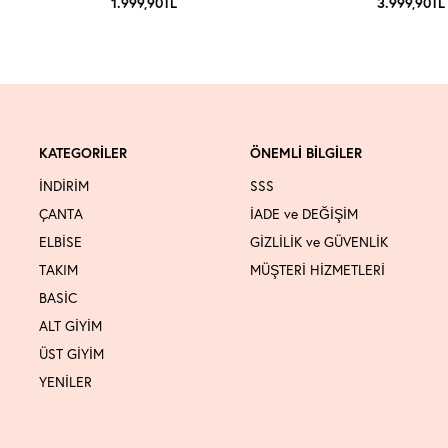
1.999,90
TL
3.999,90
TL
KATEGORİLER
ÖNEMLİ BİLGİLER
İNDİRİM
SSS
ÇANTA
İADE ve DEĞİŞİM
ELBİSE
GİZLİLİK ve GÜVENLİK
TAKIM
MÜŞTERİ HİZMETLERİ
BASİC
ALT GİYİM
ÜST GİYİM
YENİLER