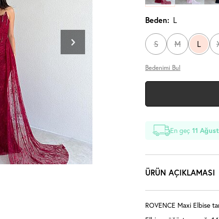
Beden:
L
S
M
L
Bedenimi Bul
En geç
11 Ağust
ÜRÜN AÇIKLAMASI
ROVENCE Maxi Elbise tam 