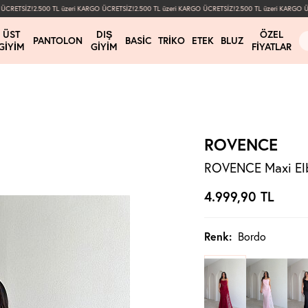
CRETSİZ!
2.500 TL üzeri KARGO ÜCRETSİZ!
2.500 TL üzeri KARGO ÜCRETSİZ!
2.500 TL üzeri KARGO ÜCR
ÜST
DIŞ
ÖZEL
PANTOLON
BASIC
TRIKO
ETEK
BLUZ
GIYIM
GIYIM
FIYATLAR
ROVENCE
ROVENCE Maxi Elb
4.999,90
TL
Renk:
Bordo