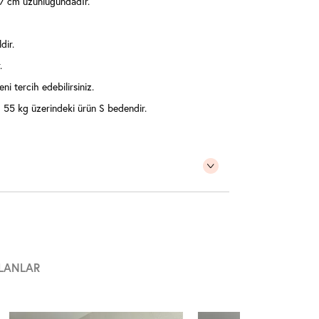
47 cm uzunluğundadır.
dir.
.
ni tercih edebilirsiniz.
55 kg üzerindeki ürün S bedendir.
LANLAR