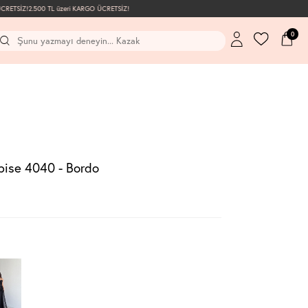
ETSİZ!
2.500 TL üzeri KARGO ÜCRETSİZ!
0
ise 4040 - Bordo