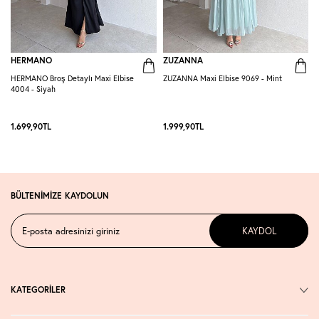
HERMANO
ZUZANNA
HERMANO Broş Detaylı Maxi Elbise
ZUZANNA Maxi Elbise 9069 - Mint
R
4004 - Siyah
S
1.699,90
TL
1.999,90
TL
1
BÜLTENİMİZE KAYDOLUN
KAYDOL
KATEGORİLER