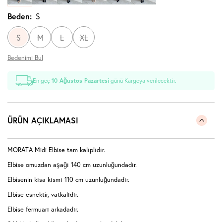
Beden:
S
S
M
L
XL
Bedenimi Bul
En geç
10 Ağustos Pazartesi
günü Kargoya verilecektir.
ÜRÜN AÇIKLAMASI
MORATA Midi Elbise tam kalıplıdır.
Elbise omuzdan aşağı 140 cm uzunluğundadır.
Elbisenin kısa kısmı 110 cm uzunluğundadır.
Elbise esnektir, vatkalıdır.
Elbise fermuarı arkadadır.