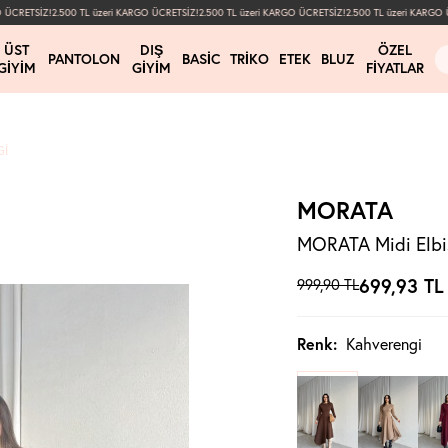
CRETSİZ!
2.500 TL üzeri KARGO ÜCRETSİZ!
2.500 TL üzeri KARGO ÜCRETSİZ!
2.500 TL üzeri KARGO ÜC
ÜST
DIŞ
ÖZEL
PANTOLON
BASIC
TRIKO
ETEK
BLUZ
GIYIM
GIYIM
FIYATLAR
GI
MORATA
MORATA Midi Elbi
699,93
TL
999,90
TL
Renk:
Kahverengi