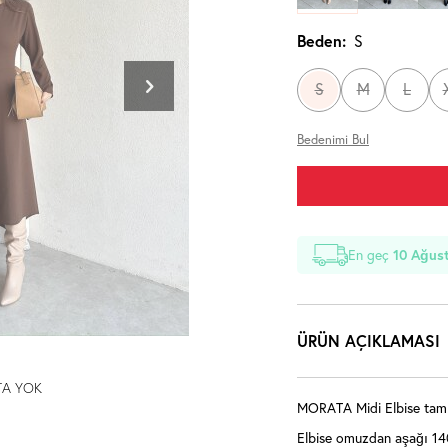
Beden:
S
S
M
L
Bedenimi Bul
En geç
10 Ağust
ÜRÜN AÇIKLAMASI
TA YOK
MORATA Midi Elbise tam k
Elbise omuzdan aşağı 14