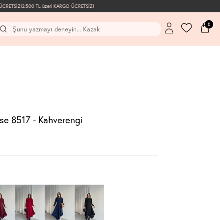
RETSİZ!
2.500 TL üzeri KARGO ÜCRETSİZ!
0
se 8517 - Kahverengi