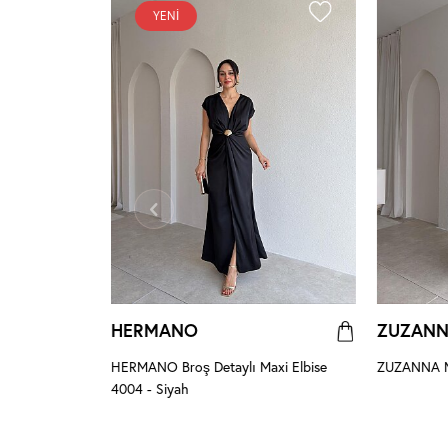
YENI
HERMANO
ZUZAN
HERMANO Broş Detaylı Maxi Elbise
ZUZANNA Ma
4004 - Siyah
se 8959 -