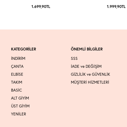
1.699,90
TL
1.999,90
TL
KATEGORİLER
ÖNEMLİ BİLGİLER
İNDİRİM
SSS
ÇANTA
İADE ve DEĞİŞİM
ELBİSE
GİZLİLİK ve GÜVENLİK
TAKIM
MÜŞTERİ HİZMETLERİ
BASİC
ALT GİYİM
ÜST GİYİM
YENİLER