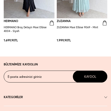
HERMANO
ZUZANNA
HERMANO Broş Detaylı Maxi Elbise
ZUZANNA Maxi Elbise 9069 - Mint
R
4004 - Siyah
S
1.699,90
TL
1.999,90
TL
1
BÜLTENİMİZE KAYDOLUN
KAYDOL
KATEGORİLER