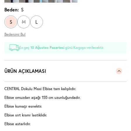
Beden:
S
S
M
L
Bedenimi Bul
En geç
10 Ağustos Pazartesi
günü Kargoya verilecektir.
ÜRÜN AÇIKLAMASI
CENTRAL Dokulu Maxi Elbise tam kalıplıdır.
Elbise omuzdan aşağı 155 cm uzunluğundadır.
Elbise kumaşı esnektir.
Elbise sırt kısmı lastiklidir.
Elbise astarlıdır.