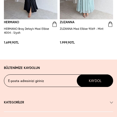
HERMANO
ZUZANNA
HERMANO Broş Detaylı Maxi Elbise
ZUZANNA Maxi Elbise 9069 - Mint
R
4004 - Siyah
S
1.699,90
TL
1.999,90
TL
1
BÜLTENİMİZE KAYDOLUN
KAYDOL
KATEGORİLER