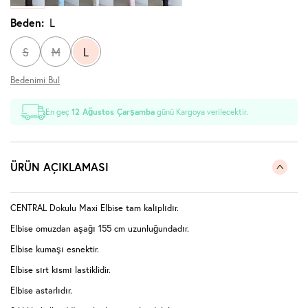
Beden:
L
S
M
L
Bedenimi Bul
En geç
12 Ağustos Çarşamba
günü Kargoya verilecektir.
ÜRÜN AÇIKLAMASI
CENTRAL Dokulu Maxi Elbise tam kalıplıdır.
Elbise omuzdan aşağı 155 cm uzunluğundadır.
Elbise kumaşı esnektir.
Elbise sırt kısmı lastiklidir.
Elbise astarlıdır.